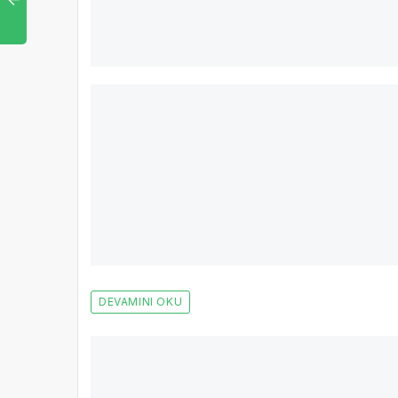
DEVAMINI OKU
604
Siber suçlular, Truva Atlarını yayıncılık 
Kaspersky araştırmacıları, siber suçluların popüler yayın
verilerini toplayan Truva Atlarını yaydığını keşfetti.