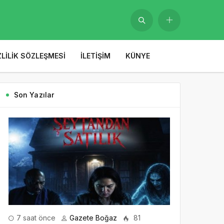
ZLILIK SÖZLEŞMESI
İLETIŞIM
KÜNYE
Son Yazılar
7 saat önce
Gazete Boğaz
81