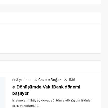
yıl önce
Gazete Boğaz
536
r
tık VakıfBank’ta.