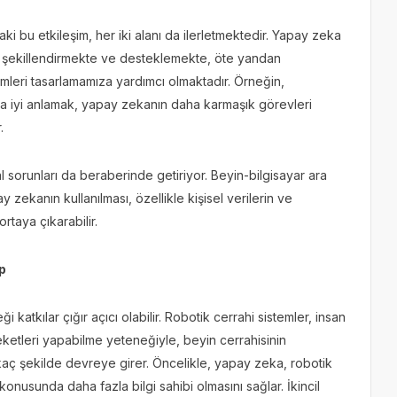
ki bu etkileşim, her iki alanı da ilerletmektedir. Yapay zeka
ı şekillendirmekte ve desteklemekte, öte yandan
emleri tasarlamamıza yardımcı olmaktadır. Örneğin,
 iyi anlamak, yapay zekanın daha karmaşık görevleri
.
 sorunları da beraberinde getiriyor. Beyin-bilgisayar ara
y zekanın kullanılması, özellikle kişisel verilerin ve
taya çıkarabilir.
p
katkılar çığır açıcı olabilir. Robotik cerrahi sistemler, insan
etleri yapabilme yeteneğiyle, beyin cerrahisinin
kaç şekilde devreye girer. Öncelikle, yapay zeka, robotik
onusunda daha fazla bilgi sahibi olmasını sağlar. İkincil