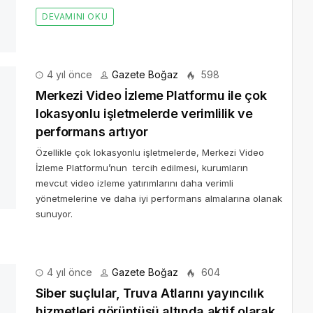
4 yıl önce
Gazete Boğaz
598
Merkezi Video İzleme Platformu ile çok
lokasyonlu işletmelerde verimlilik ve
performans artıyor
Özellikle çok lokasyonlu işletmelerde, Merkezi Video
İzleme Platformu’nun tercih edilmesi, kurumların
mevcut video izleme yatırımlarını daha verimli
yönetmelerine ve daha iyi performans almalarına olanak
sunuyor.
4 yıl önce
Gazete Boğaz
hizmetleri görüntüsü altında aktif olarak yayıyor
cılık medya hizmetlerini taklit ederek kurbanların kişisel