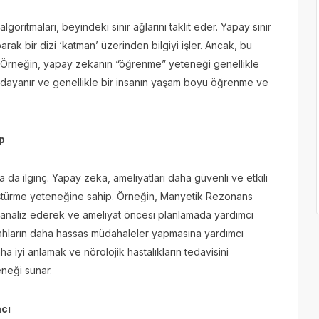
ritmaları, beyindeki sinir ağlarını taklit eder. Yapay sinir
parak bir dizi ‘katman’ üzerinden bilgiyi işler. Ancak, bu
ır. Örneğin, yapay zekanın “öğrenme” yeteneği genellikle
e dayanır ve genellikle bir insanın yaşam boyu öğrenme ve
p
 da ilginç. Yapay zeka, ameliyatları daha güvenli ve etkili
nüştürme yeteneğine sahip. Örneğin, Manyetik Rezonans
ı analiz ederek ve ameliyat öncesi planlamada yardımcı
rahların daha hassas müdahaleler yapmasına yardımcı
aha iyi anlamak ve nörolojik hastalıkların tedavisini
eneği sunar.
mcı