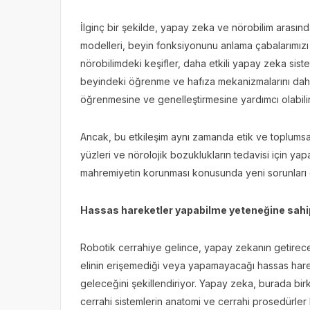
İlginç bir şekilde, yapay zeka ve nörobilim arasında
modelleri, beyin fonksiyonunu anlama çabalarımız
nörobilimdeki keşifler, daha etkili yapay zeka sist
beyindeki öğrenme ve hafıza mekanizmalarını daha
öğrenmesine ve genelleştirmesine yardımcı olabilir
Ancak, bu etkileşim aynı zamanda etik ve toplumsal
yüzleri ve nörolojik bozuklukların tedavisi için yapa
mahremiyetin korunması konusunda yeni sorunları or
Hassas hareketler yapabilme yeteneğine sahi
Robotik cerrahiye gelince, yapay zekanın getireceği 
elinin erişemediği veya yapamayacağı hassas harek
geleceğini şekillendiriyor. Yapay zeka, burada bir
cerrahi sistemlerin anatomi ve cerrahi prosedürler k