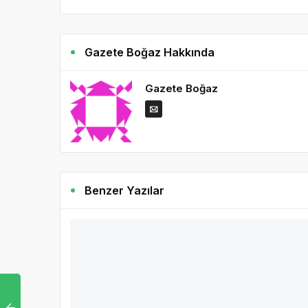
Gazete Boğaz Hakkında
Gazete Boğaz
Benzer Yazılar
3 
e-Dönüşümde VakıfBank dönemi başlıyo
İşletmelerin ihtiyaç duyacağı tüm e-dönüşüm ürünleri ar
DEVAMINI OKU