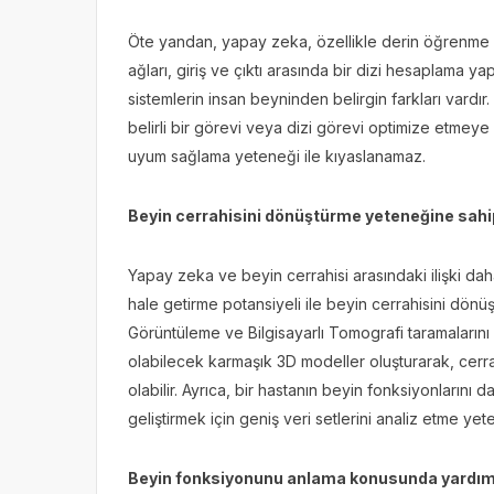
Öte yandan, yapay zeka, özellikle derin öğrenme algo
ağları, giriş ve çıktı arasında bir dizi hesaplama ya
sistemlerin insan beyninden belirgin farkları vard
belirli bir görevi veya dizi görevi optimize etmey
uyum sağlama yeteneği ile kıyaslanamaz.
Beyin cerrahisini dönüştürme yeteneğine sahi
Yapay zeka ve beyin cerrahisi arasındaki ilişki daha
hale getirme potansiyeli ile beyin cerrahisini dö
Görüntüleme ve Bilgisayarlı Tomografi taramaların
olabilecek karmaşık 3D modeller oluşturarak, cer
olabilir. Ayrıca, bir hastanın beyin fonksiyonlarını d
geliştirmek için geniş veri setlerini analiz etme yet
Beyin fonksiyonunu anlama konusunda yardı