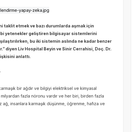
ni taklit etmek ve bazı durumlarda aşmak için
i yetenekler geliştiren bilgisayar sistemlerini
ılaştırılırken, bu iki sistemin aslında ne kadar benzer
” diyen Liv Hospital Beyin ve Sinir Cerrahisi, Doç. Dr.
şkisini anlattı.
r
armaşık bir ağdır ve bilgiyi elektriksel ve kimyasal
00 milyardan fazla nöronu vardır ve her biri, birden fazla
siz ağ, insanlara karmaşık düşünme, öğrenme, hafıza ve