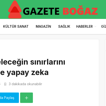
KÜLTÜR SANAT
MAGAZIN
SAĞLIK
HABERLER
GI
leceğin sınırlarını
me yapay zeka
6
3 dakikada okunabilir
da Paylaş