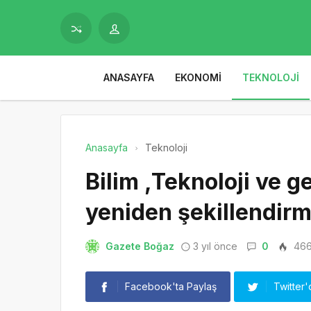
ANASAYFA
EKONOMI
TEKNOLOJI
Anasayfa
Teknoloji
Bilim ,Teknoloji ve ge
yeniden şekillendir
Gazete Boğaz
3 yıl önce
0
46
Facebook'ta Paylaş
Twitter'