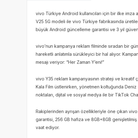
vivo Türkiye Android kullanıcıları için bir ilke im
V25 5G modeli ile vivo Türkiye fabrikasında üretile
büyük Android güncelleme garantisi ve 3 yıl güvenl
vivo’nun kampanya reklam filminde sıradan bir gü
hareketli anlatımla sürükleyici bir hal alıyor. K
mesajı veriyor: “Her Zaman Y’eni!”
vivo Y35 reklam kampanyasının strateji ve kreatif ça
Kala Film üstlenirken, yönetmen koltuğunda Deniz 
noktaları, dijital ve sosyal medya ile bir TikTok C
Rakiplerinden ayrışan özellikleriyle öne çıkan vi
garantisi, 256 GB hafıza ve 8GB+8GB genişletilmiş
vaat ediyor.