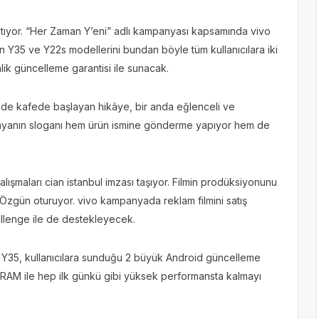
za atıyor. “Her Zaman Y’eni” adlı kampanyası kapsamında vivo
n Y35 ve Y22s modellerini bundan böyle tüm kullanıcılara iki
ik güncelleme garantisi ile sunacak.
nde kafede başlayan hikâye, bir anda eğlenceli ve
ampanyanın sloganı hem ürün ismine gönderme yapıyor hem de
lışmaları cian istanbul imzası taşıyor. Filmin prodüksiyonunu
Özgün oturuyor. vivo kampanyada reklam filmini satış
hallenge ile de destekleyecek.
vo Y35, kullanıcılara sunduğu 2 büyük Android güncelleme
 RAM ile hep ilk günkü gibi yüksek performansta kalmayı