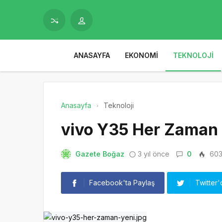
ANASAYFA
EKONOMI
TEKNOLOJI
Anasayfa
Teknoloji
vivo Y35 Her Zaman 
Gazete Boğaz
3 yıl önce
0
60
Facebook'ta Paylaş
Twitter'