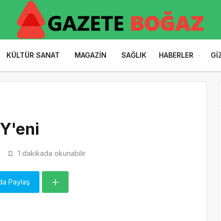
KÜLTÜR SANAT
MAGAZIN
SAĞLIK
HABERLER
GI
Y'eni
3
1 dakikada okunabilir
da Paylaş