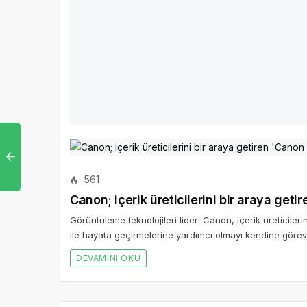
Askeri Radar ve Sınır Güvenliği Zirvesi'
Milli ve yerli savunma sanayii en yeni teknolojilerle gel
DEVAMINI OKU
561
Canon; içerik üreticilerini bir araya ge
Görüntüleme teknolojileri lideri Canon, içerik üreticileri
ile hayata geçirmelerine yardımcı olmayı kendine görev 
DEVAMINI OKU
Bir Cevap Yaz