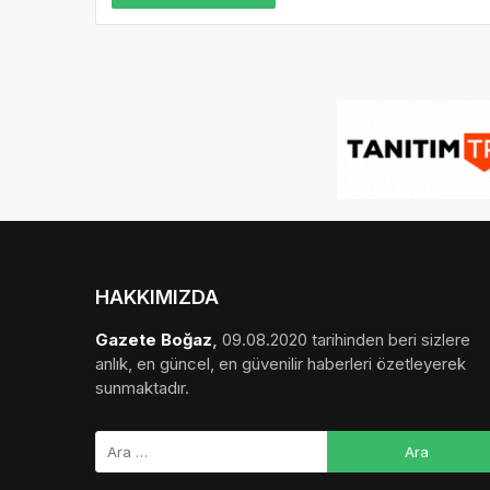
HAKKIMIZDA
Gazete Boğaz
,
09.08.2020 tarihinden beri sizlere
anlık, en güncel, en güvenilir haberleri özetleyerek
sunmaktadır.