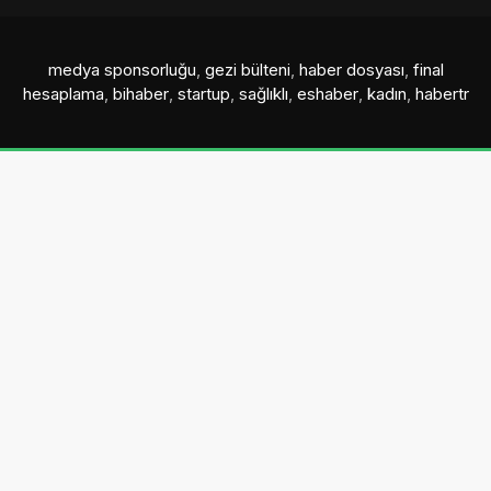
medya sponsorluğu
,
gezi bülteni
,
haber dosyası
,
final
hesaplama
,
bihaber
,
startup
,
sağlıklı
,
eshaber
,
kadın
,
habertr