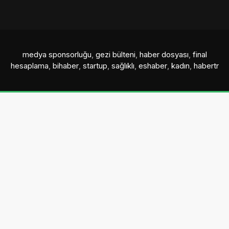
medya sponsorluğu
,
gezi bülteni
,
haber dosyası
,
final
hesaplama
,
bihaber
,
startup
,
sağlıklı
,
eshaber
,
kadın
,
habertr