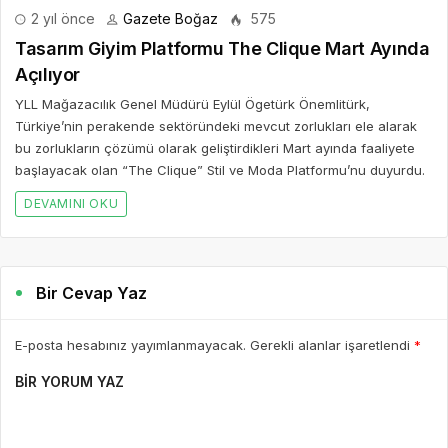
2 yıl önce
Gazete Boğaz
575
Tasarım Giyim Platformu The Clique Mart Ayında
Açılıyor
YLL Mağazacılık Genel Müdürü Eylül Ögetürk Önemlitürk,
Türkiye’nin perakende sektöründeki mevcut zorlukları ele alarak
bu zorlukların çözümü olarak geliştirdikleri Mart ayında faaliyete
başlayacak olan “The Clique” Stil ve Moda Platformu’nu duyurdu.
DEVAMINI OKU
Bir Cevap Yaz
E-posta hesabınız yayımlanmayacak. Gerekli alanlar işaretlendi
*
BIR YORUM YAZ