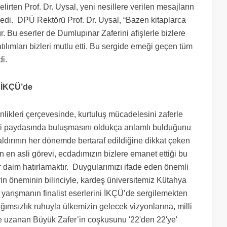
elirten Prof. Dr. Uysal, yeni nesillere verilen mesajların
edi. DPÜ Rektörü Prof. Dr. Uysal, “Bazen kitaplarca
r. Bu eserler de Dumlupınar Zaferini afişlerle bizlere
atılımları bizleri mutlu etti. Bu sergide emeği geçen tüm
di.
 İKÇÜ’de
inlikleri çerçevesinde, kurtuluş mücadelesini zaferle
nliği paydasında buluşmasını oldukça anlamlı bulduğunu
 saldırının her dönemde bertaraf edildiğine dikkat çeken
in en asli görevi, ecdadımızın bizlere emanet ettiği bu
r daim hatırlamaktır. Duygularımızı ifade eden önemli
erin öneminin bilinciyle, kardeş üniversitemiz Kütahya
yarışmanın finalist eserlerini İKÇÜ’de sergilemekten
ımsızlık ruhuyla ülkemizin gelecek vizyonlarına, milli
ye uzanan Büyük Zafer’in coşkusunu '22'den 22'ye'