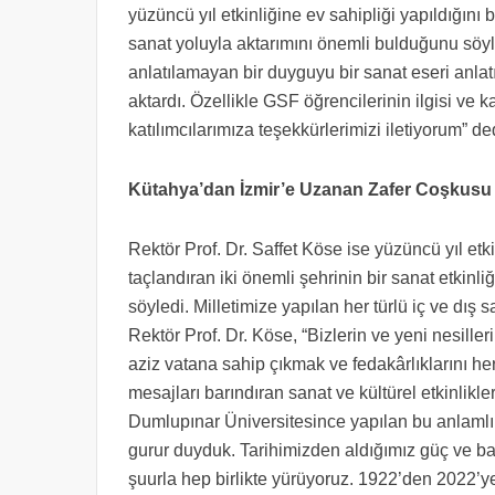
yüzüncü yıl etkinliğine ev sahipliği yapıldığını b
sanat yoluyla aktarımını önemli bulduğunu söyl
anlatılamayan bir duyguyu bir sanat eseri anlatı
aktardı. Özellikle GSF öğrencilerinin ilgisi ve k
katılımcılarımıza teşekkürlerimizi iletiyorum” de
Kütahya’dan İzmir’e Uzanan Zafer Coşkusu
Rektör Prof. Dr. Saffet Köse ise yüzüncü yıl etk
taçlandıran iki önemli şehrinin bir sanat etki
söyledi. Milletimize yapılan her türlü iç ve dış
Rektör Prof. Dr. Köse, “Bizlerin ve yeni nesiller
aziz vatana sahip çıkmak ve fedakârlıklarını he
mesajları barındıran sanat ve kültürel etkinlikl
Dumlupınar Üniversitesince yapılan bu anlamlı 
gurur duyduk. Tarihimizden aldığımız güç ve bağ
şuurla hep birlikte yürüyoruz. 1922’den 2022’