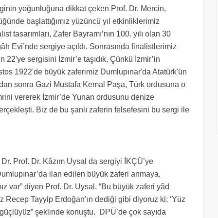
ginin yoğunluğuna dikkat çeken Prof. Dr. Mercin,
üğünde başlattığımız yüzüncü yıl etkinliklerimiz
st tasarımları, Zafer Bayramı’nın 100. yılı olan 30
 Evi’nde sergiye açıldı. Sonrasında finalistlerimiz
n 22'ye sergisini İzmir’e taşıdık. Çünkü İzmir’in
ustos 1922'de büyük zaferimiz Dumlupınar'da Atatürk'ün
dan sonra Gazi Mustafa Kemal Paşa, Türk ordusuna o
!' emrini vererek İzmir’de Yunan ordusunu denize
ekleşti. Biz de bu şanlı zaferin felsefesini bu sergi ile
Dr. Prof. Dr. Kâzım Uysal da sergiyi İKÇÜ’ye
“Dumlupınar’da ilan edilen büyük zaferi anmaya,
z var” diyen Prof. Dr. Uysal, “Bu büyük zaferi yâd
 Recep Tayyip Erdoğan’ın dediği gibi diyoruz ki; ‘Yüz
a güçlüyüz” şeklinde konuştu. DPÜ’de çok sayıda