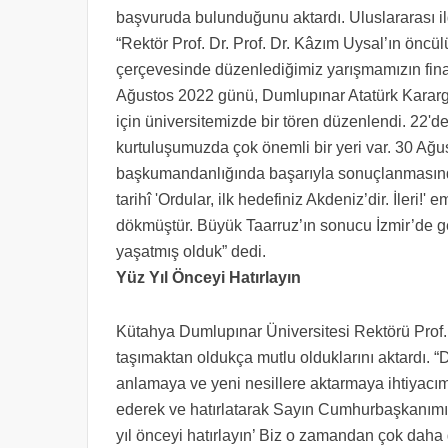
başvuruda bulunduğunu aktardı. Uluslararası il
“Rektör Prof. Dr. Prof. Dr. Kâzım Uysal’ın öncül
çerçevesinde düzenlediğimiz yarışmamızın finali
Ağustos 2022 günü, Dumlupınar Atatürk Karargâh
için üniversitemizde bir tören düzenlendi. 22'de
kurtuluşumuzda çok önemli bir yeri var. 30 Ağ
başkumandanlığında başarıyla sonuçlanmasın
tarihî 'Ordular, ilk hedefiniz Akdeniz’dir. İleri
dökmüştür. Büyük Taarruz’ın sonucu İzmir’de gerç
yaşatmış olduk” dedi.
Yüz Yıl Önceyi Hatırlayın
Kütahya Dumlupınar Üniversitesi Rektörü Prof. 
taşımaktan oldukça mutlu olduklarını aktardı. 
anlamaya ve yeni nesillere aktarmaya ihtiyacımı
ederek ve hatırlatarak Sayın Cumhurbaşkanımız
yıl önceyi hatırlayın’ Biz o zamandan çok dah