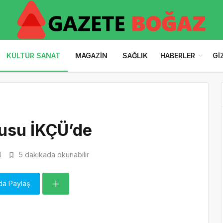
KÜLTÜR SANAT
MAGAZIN
SAĞLIK
HABERLER
GI
usu İKÇÜ’de
4
5 dakikada okunabilir
da Paylaş