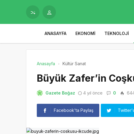
ANASAYFA
EKONOMI
TEKNOLOJI
Anasayfa
Kültür Sanat
Büyük Zafer’in Coşk
Gazete Boğaz
4 yıl önce
0
64
Facebook'ta Paylaş
Twitter'