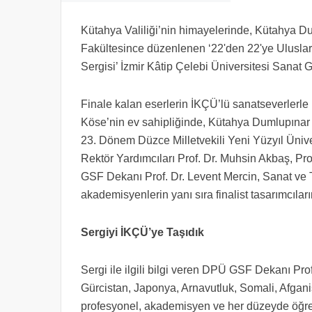
Kütahya Valiliği’nin himayelerinde, Kütahya D
Fakültesince düzenlenen ‘22'den 22'ye Uluslarar
Sergisi’ İzmir Kâtip Çelebi Üniversitesi Sanat
Finale kalan eserlerin İKÇÜ’lü sanatseverlerle b
Köse’nin ev sahipliğinde, Kütahya Dumlupınar Ü
23. Dönem Düzce Milletvekili Yeni Yüzyıl Ünive
Rektör Yardımcıları Prof. Dr. Muhsin Akbaş, Pr
GSF Dekanı Prof. Dr. Levent Mercin, Sanat ve T
akademisyenlerin yanı sıra finalist tasarımcıları
Sergiyi İKÇÜ’ye Taşıdık
Sergi ile ilgili bilgi veren DPÜ GSF Dekanı Pro
Gürcistan, Japonya, Arnavutluk, Somali, Afganis
profesyonel, akademisyen ve her düzeyde öğren