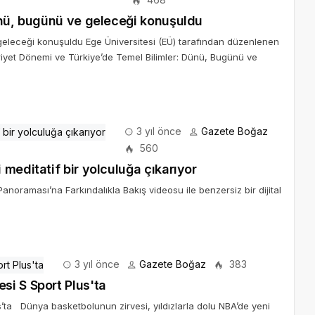
ünü, bugünü ve geleceği konuşuldu
geleceği konuşuldu Ege Üniversitesi (EÜ) tarafından düzenlenen
riyet Dönemi ve Türkiye’de Temel Bilimler: Dünü, Bugünü ve
3 yıl önce
Gazete Boğaz
560
Pera Müzesi ve Meditopia sanatseverleri meditatif bir yolculuğa çıkarıyor
Panoraması’na Farkındalıkla Bakış videosu ile benzersiz bir dijital
3 yıl önce
Gazete Boğaz
383
NBA'de Yeni Sezon Basketbolun Tek Adresi S Sport Plus'ta
ta Dünya basketbolunun zirvesi, yıldızlarla dolu NBA’de yeni