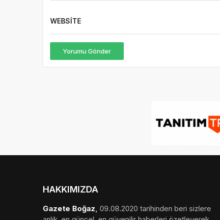
WEBSITE
Yorumu Gönder
HAKKIMIZDA
Gazete Boğaz
,
09.08.2020 tarihinden beri sizlere
anlık, en güncel, en güvenilir haberleri özetleyerek