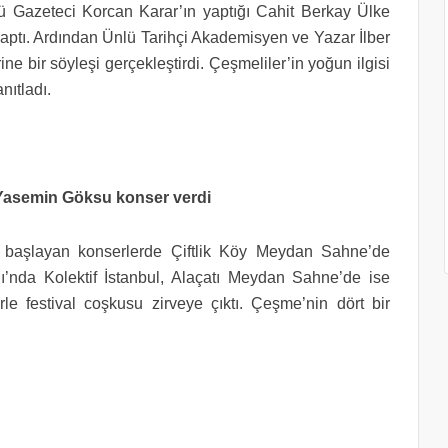
 Gazeteci Korcan Karar’ın yaptığı Cahit Berkay Ülke
yaptı. Ardından Ünlü Tarihçi Akademisyen ve Yazar İlber
ne bir söyleşi gerçekleştirdi. Çeşmeliler’in yoğun ilgisi
anıtladı.
e Yasemin Göksu konser verdi
ı başlayan konserlerde Çiftlik Köy Meydan Sahne’de
da Kolektif İstanbul, Alaçatı Meydan Sahne’de ise
le festival coşkusu zirveye çıktı. Çeşme’nin dört bir