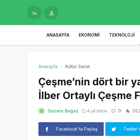
ANASAYFA
EKONOMI
TEKNOLOJI
Anasayfa
Kültür Sanat
Çeşme’nin dört bir y
İlber Ortaylı Çeşme F
Gazete Boğaz
4 yıl önce
0
68
Facebook'ta Paylaş
Twitter'