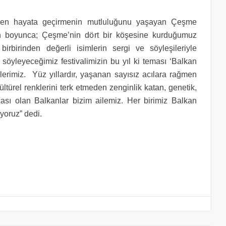
niden hayata geçirmenin mutluluğunu yaşayan Çeşme
n boyunca; Çeşme’nin dört bir köşesine kurduğumuz
birbirinden değerli isimlerin sergi ve söyleşileriyle
r söyleyeceğimiz festivalimizin bu yıl ki teması ‘Balkan
klerimiz. Yüz yıllardır, yaşanan sayısız acılara rağmen
kültürel renklerini terk etmeden zenginlik katan, genetik,
arçası olan Balkanlar bizim ailemiz. Her birimiz Balkan
ıyoruz” dedi.