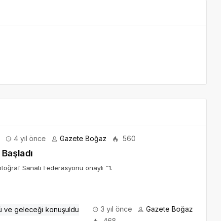
4 yıl önce
Gazete Boğaz
560
 Başladı
toğraf Sanatı Federasyonu onaylı “1.
3 yıl önce
Gazete Boğaz
468