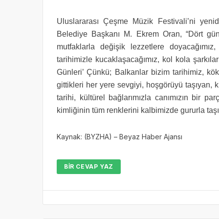
Uluslararası Çeşme Müzik Festivali’ni ye
Belediye Başkanı M. Ekrem Oran, “Dört gü
mutfaklarla değişik lezzetlere doyacağımız, 
tarihimizle kucaklaşacağımız, kol kola şarkıla
Günleri’ Çünkü; Balkanlar bizim tarihimiz, kö
gittikleri her yere sevgiyi, hoşgörüyü taşıyan, 
tarihi, kültürel bağlarımızla canımızın bir p
kimliğinin tüm renklerini kalbimizde gururla taş
Kaynak: (BYZHA) – Beyaz Haber Ajansı
BIR CEVAP YAZ