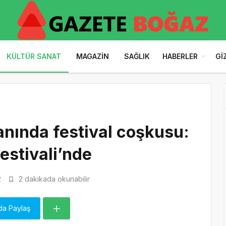
KÜLTÜR SANAT
MAGAZIN
SAĞLIK
HABERLER
GI
anında festival coşkusu:
estivali’nde
2
2 dakikada okunabilir
da Paylaş