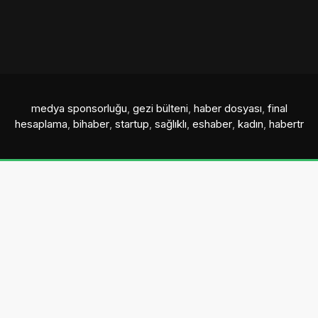
medya sponsorluğu
,
gezi bülteni
,
haber dosyası
,
final
hesaplama
,
bihaber
,
startup
,
sağlıklı
,
eshaber
,
kadın
,
habertr