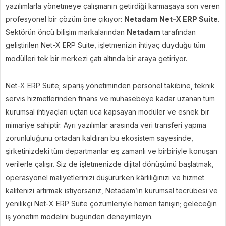
yazılımlarla yönetmeye çalışmanın getirdiği karmaşaya son veren
profesyonel bir çözüm öne çıkıyor:
Netadam Net-X ERP Suite
.
Sektörün öncü bilişim markalarından
Netadam
tarafından
geliştirilen Net-X ERP Suite, işletmenizin ihtiyaç duyduğu tüm
modülleri tek bir merkezi çatı altında bir araya getiriyor.
Net-X ERP Suite; sipariş yönetiminden personel takibine, teknik
servis hizmetlerinden finans ve muhasebeye kadar uzanan tüm
kurumsal ihtiyaçları uçtan uca kapsayan modüler ve esnek bir
mimariye sahiptir. Ayrı yazılımlar arasında veri transferi yapma
zorunluluğunu ortadan kaldıran bu ekosistem sayesinde,
şirketinizdeki tüm departmanlar eş zamanlı ve birbiriyle konuşan
verilerle çalışır. Siz de işletmenizde dijital dönüşümü başlatmak,
operasyonel maliyetlerinizi düşürürken kârlılığınızı ve hizmet
kalitenizi artırmak istiyorsanız, Netadam’ın kurumsal tecrübesi ve
yenilikçi Net-X ERP Suite çözümleriyle hemen tanışın; geleceğin
iş yönetim modelini bugünden deneyimleyin.