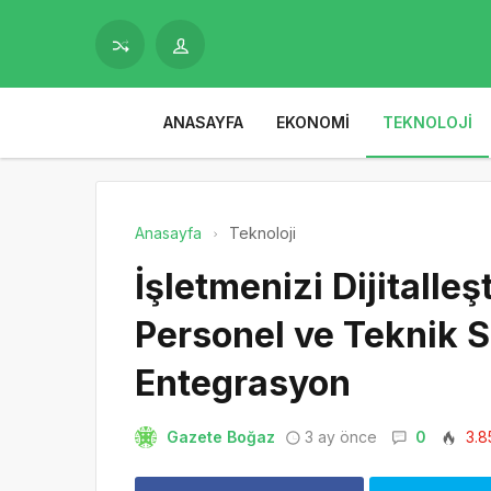
ANASAYFA
EKONOMI
TEKNOLOJI
Anasayfa
Teknoloji
İşletmenizi Dijitalle
Personel ve Teknik 
Entegrasyon
Gazete Boğaz
3 ay önce
0
3.8