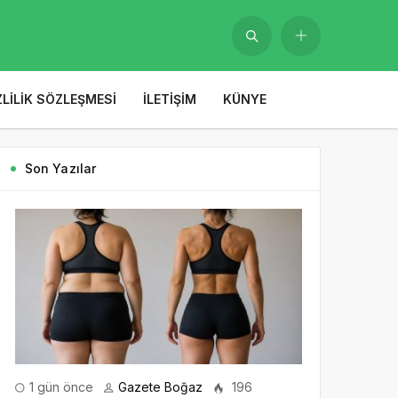
ZLILIK SÖZLEŞMESI
İLETIŞIM
KÜNYE
Son Yazılar
1 gün önce
Gazete Boğaz
196