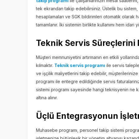
takip programı
ile çalışanlarınızın mesai saatlerin
tek ekrandan takip edebilirsiniz. Üstelik bu siste
hesaplamaları ve SGK bildirimleri otomatik olarak h
tamamlanır. İki sistemin birlikte kullanımı hem idari y
Teknik Servis Süreçlerini D
Müşteri memnuniyetini artırmanın en etkili yollarında
kılmaktır.
Teknik servis programı
ile servis taleple
ve işçilik maliyetlerini takip edebilir, müşterilerini
programı ile entegre edildiğinde servis faturalarını
sistemi programı sayesinde hangi teknisyenin ne kad
altına alınır.
Üçlü Entegrasyonun İşlet
Muhasebe programı, personel takip sistemi programı
işletmenize bütünleşik bir yönetim altyapısı kazandır