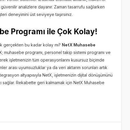
z güvenilir analizlere dayanır. Zaman tasarrufu sağlarken
üşteri deneyimini üst seviyeye taşırsınız.
e Programı ile Çok Kolay!
ak gerçekten bu kadar kolay mı?
NetX Muhasebe
X; muhasebe programı, personel takip sistemi programı ve
tirerek işletmenizin tüm operasyonlarını kusursuz biçimde
ler arası uyumsuzluklar ya da veri aktarım sorunları artık
tegrasyon altyapısıyla NetX, işletmenizin dijital dönüşümünü
ızı sağlar. Rekabette geri kalmamak için NetX Muhasebe