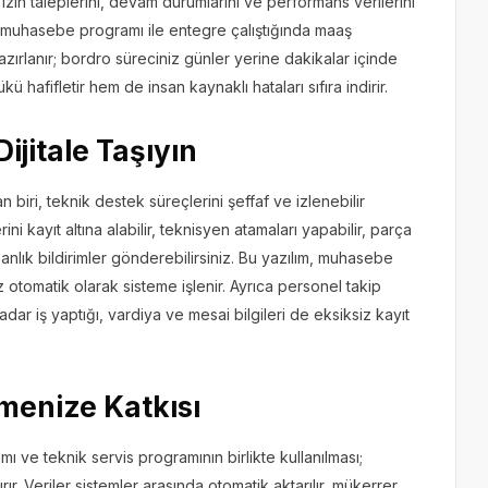
i, izin taleplerini, devam durumlarını ve performans verilerini
m, muhasebe programı ile entegre çalıştığında maaş
azırlanır; bordro süreciniz günler yerine dakikalar içinde
ükü hafifletir hem de insan kaynaklı hataları sıfıra indirir.
ijitale Taşıyın
n biri, teknik destek süreçlerini şeffaf ve izlenebilir
rini kayıt altına alabilir, teknisyen atamaları yapabilir, parça
ze anlık bildirimler gönderebilirsiniz. Bu yazılım, muhasebe
z otomatik olarak sisteme işlenir. Ayrıca personel takip
ar iş yaptığı, vardiya ve mesai bilgileri de eksiksiz kayıt
menize Katkısı
 ve teknik servis programının birlikte kullanılması;
ır. Veriler sistemler arasında otomatik aktarılır, mükerrer