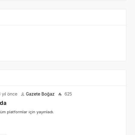
 yıl önce
Gazete Boğaz
625
nda
m platformlar için yayınladı.