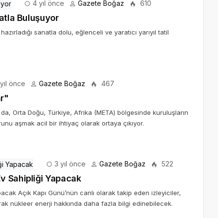
4 yıl önce
Gazete Boğaz
610
atla Buluşuyor
ırladığı sanatla dolu, eğlenceli ve yaratıcı yarıyıl tatil
yıl önce
Gazete Boğaz
467
ar"
sa da, Orta Doğu, Türkiye, Afrika (META) bölgesinde kuruluşların
unu aşmak acil bir ihtiyaç olarak ortaya çıkıyor.
3 yıl önce
Gazete Boğaz
522
v Sahipliği Yapacak
cak Açık Kapı Günü’nün canlı olarak takip eden izleyiciler,
arak nükleer enerji hakkında daha fazla bilgi edinebilecek.