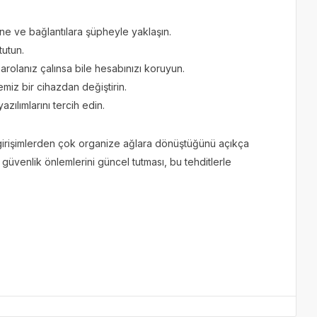
ne ve bağlantılara şüpheyle yaklaşın.
tutun.
arolanız çalınsa bile hesabınızı koruyun.
emiz bir cihazdan değiştirin.
zılımlarını tercih edin.
il girişimlerden çok organize ağlara dönüştüğünü açıkça
e güvenlik önlemlerini güncel tutması, bu tehditlerle