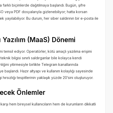
a farklı biçimlerde dağıtılmaya başlandı. Bugün, şifre
 ISO veya PDF dosyalarıyla gizlenebiliyor; hatta korsan
 yayılabiliyor. Bu durum, her siber saldırının bir e-posta ile
ı Yazılım (MaaS) Dönemi
i temsil ediyor. Operatörler, kötü amaçlı yazılıma erişimi
eknik bilgisi sınırlı saldırganlar bile kolayca kendi
liğini yitirmesiyle birlikte Telegram kanallarında
e başlandı. Hazır altyapı ve kullanım kolaylığı sayesinde
hırsızlığı tespitlerinin yaklaşık yüzde 20’sini oluşturuyor.
ilecek Önlemler
 karşı hem bireysel kullanıcıların hem de kurumların dikkatli