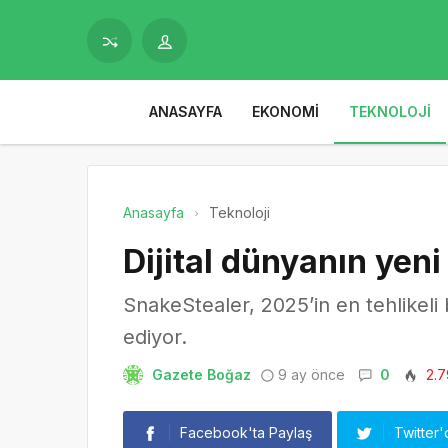
ANASAYFA
EKONOMI
TEKNOLOJI
Anasayfa
Teknoloji
Dijital dünyanın yeni
SnakeStealer, 2025’in en tehlikeli b
ediyor.
Gazete Boğaz
9 ay önce
0
2.7
Facebook'ta Paylaş
Twitter'