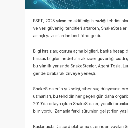
ESET, 2025 yılının en aktif bilgi hırsızlığı tehdidi ol
ve veri güvenliği tehditleri artarken, SnakeStealer
amaçlı yazılımlardan biri hâline geldi.
Bilgi hırsızları; oturum açma bilgileri, banka hesap d
hassas bilgileri hedef alarak siber güvenliği ciddi
bu yılın ilk yarısında SnakeStealer, Agent Tesla, 
geride bırakarak zirveye yerleşti.
SnakeStealer’ın yükselişi, siber suç dünyasının p
uzmanları, bu tehdidin her geçen gün daha organize
2019’da ortaya çıkan SnakeStealer, yeraltı foruml
biliniyordu. Zamanla farklı sürümleri geliştirilen yaz
Başlangıçta Discord platformu üzerinden yayılan Sn