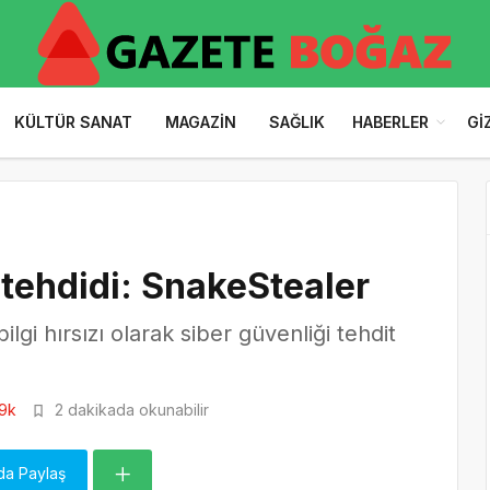
KÜLTÜR SANAT
MAGAZIN
SAĞLIK
HABERLER
GI
 tehdidi: SnakeStealer
ilgi hırsızı olarak siber güvenliği tehdit
9k
2 dakikada okunabilir
da Paylaş