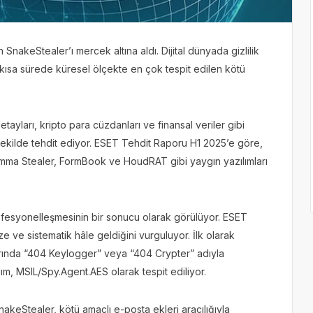
an SnakeStealer’ı mercek altına aldı. Dijital dünyada gizlilik
 kısa sürede küresel ölçekte en çok tespit edilen kötü
etayları, kripto para cüzdanları ve finansal veriler gibi
 şekilde tehdit ediyor. ESET Tehdit Raporu H1 2025’e göre,
Lumma Stealer, FormBook ve HoudRAT gibi yaygın yazılımları
rofesyonelleşmesinin bir sonucu olarak görülüyor. ESET
 ve sistematik hâle geldiğini vurguluyor. İlk olarak
arında “404 Keylogger” veya “404 Crypter” adıyla
ılım, MSIL/Spy.Agent.AES olarak tespit ediliyor.
akeStealer, kötü amaçlı e-posta ekleri aracılığıyla