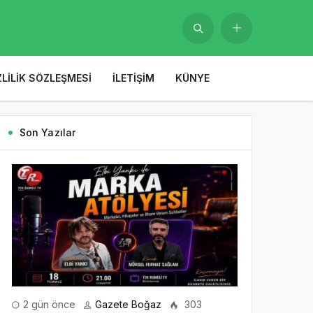
ZLILIK SÖZLEŞMESI
İLETIŞIM
KÜNYE
Son Yazılar
2 gün önce
Gazete Boğaz
303