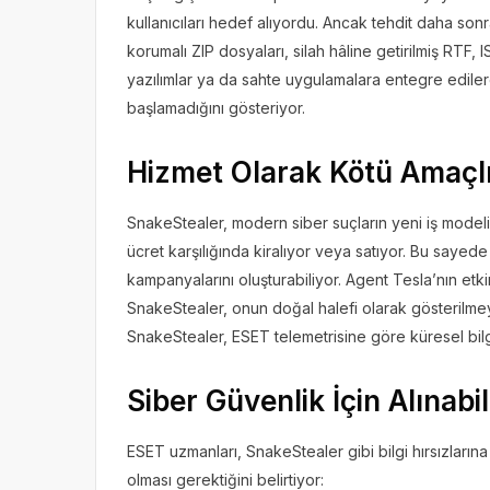
kullanıcıları hedef alıyordu. Ancak tehdit daha sonr
korumalı ZIP dosyaları, silah hâline getirilmiş RTF,
yazılımlar ya da sahte uygulamalara entegre edilerek
başlamadığını gösteriyor.
Hizmet Olarak Kötü Amaçl
SnakeStealer, modern siber suçların yeni iş modelin
ücret karşılığında kiralıyor veya satıyor. Bu sayede t
kampanyalarını oluşturabiliyor. Agent Tesla’nın etkin
SnakeStealer, onun doğal halefi olarak gösterilmey
SnakeStealer, ESET telemetrisine göre küresel bilgi 
Siber Güvenlik İçin Alınab
ESET uzmanları, SnakeStealer gibi bilgi hırsızlarına
olması gerektiğini belirtiyor: