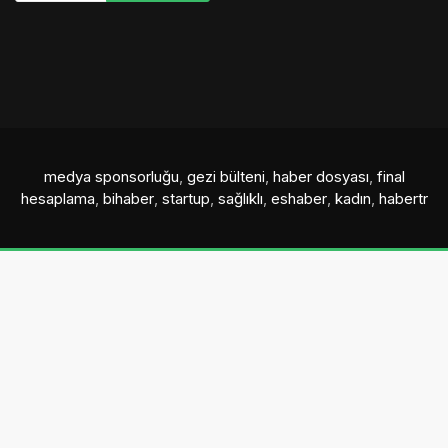
medya sponsorluğu
,
gezi bülteni
,
haber dosyası
,
final
hesaplama
,
bihaber
,
startup
,
sağlıklı
,
eshaber
,
kadın
,
habertr