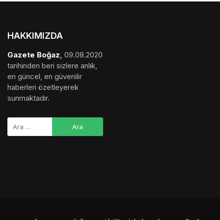
medya sponsorluğu
,
gezi bülteni
,
haber dosyası
,
final
hesaplama
,
bihaber
,
startup
,
sağlıklı
,
eshaber
,
kadın
,
habertr