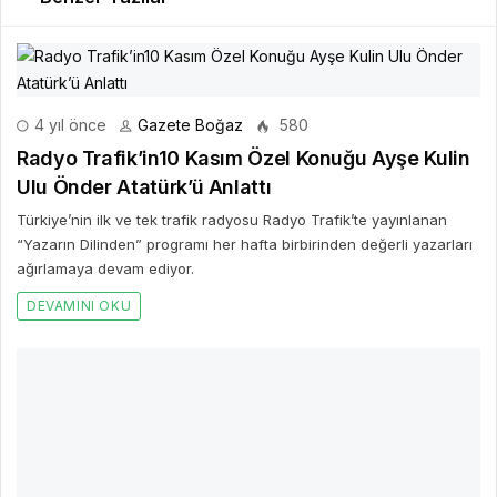
4 yıl önce
Gazete Boğaz
580
Radyo Trafik’in10 Kasım Özel Konuğu Ayşe Kulin
Ulu Önder Atatürk’ü Anlattı
Türkiye’nin ilk ve tek trafik radyosu Radyo Trafik’te yayınlanan
“Yazarın Dilinden” programı her hafta birbirinden değerli yazarları
ağırlamaya devam ediyor.
DEVAMINI OKU
4 yıl önce
Gazete Boğaz
583
Başkan Türkyılmaz’dan Buski’ye Tirilye İçin
Altyapı Çağrısı