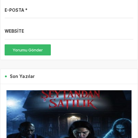
19 saat önce
Gazete Boğaz
147
7 Ağustos Haftasında Vizyona Girecek Filmler
7 Ağustos Haftasında Vizyona Girecek Filmler Açıklandı:
Korkudan Animasyona Zengin Seçki Bu Hafta Sinemalarda Hangi
Filmler Var? Sinema salonlarında yeni hafta, birbirinden farklı
türlerde yapımlarla...
DEVAMINI OKU
3 gün önce
Mürsel Ferhat Sağlam Tek Rumeli
Tv’de Marka Atölyesi Programına
Konuk Oldu
6 gün önce