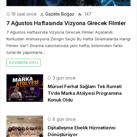
Dijitalleşme Ebelik Hizmetlerini
Dönüştürüyor
1 hafta önce
İstanbul ve Saç Ekimi: Şehir, Seyahat
ve Bilgi Arayışı
2 hafta önce
Takı alışverişinde yeni dönem başladı
ve herkesin konuştuğu uygulama SO
CHIC… oldu