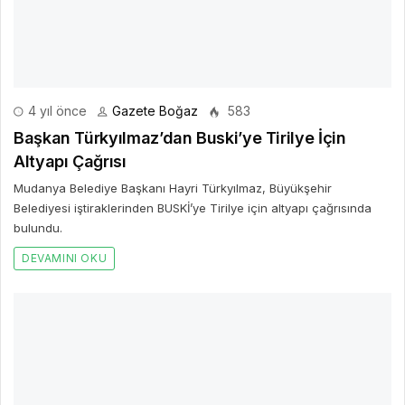
Mudanya Belediye Başkanı Hayri Türkyılmaz, Büyükşehir
Belediyesi iştiraklerinden BUSKİ’ye Tirilye için altyapı çağrısında
bulundu.
DEVAMINI OKU
4 yıl önce
Gazete Boğaz
605
Başkan Saygı’dan Kaymakam Turan’a Hayırlı
Olsun Ziyareti
Bozkır Belediye Başkanı Sadettin Saygı İçişleri Bakanlığı Personel
Genel Müdürlüğü’nün 26.
DEVAMINI OKU
4 yıl önce
Gazete Boğaz
596