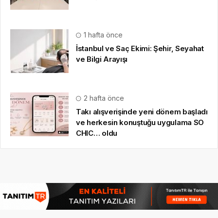
HAKKIMIZDA
Gazete Boğaz
,
09.08.2020
tarihinden beri sizlere anlık,
en güncel, en güvenilir
haberleri özetleyerek
sunmaktadır.