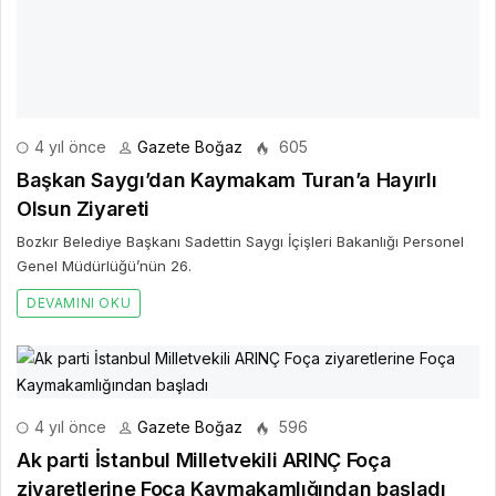
Ak parti İstanbul Milletvekili ARINÇ Foça
ziyaretlerine Foça Kaymakamlığından başladı
Ak parti İstanbul Milletvekili Ahmet Mücahit ARINÇ Ak partinin tüm il
ve ilçelerde başlattığı ziyaretler kapsamında Foça Kaymakamı
Mehmet TÜRKÖZ'ü ziyaret etti.
DEVAMINI OKU
Bir Cevap Yaz
E-posta hesabınız yayımlanmayacak. Gerekli alanlar işaretlendi
*
BIR YORUM YAZ
AD *