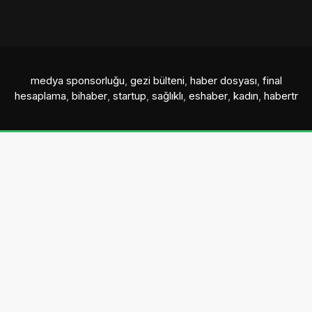
medya sponsorluğu
,
gezi bülteni
,
haber dosyası
,
final
hesaplama
,
bihaber
,
startup
,
sağlıklı
,
eshaber
,
kadın
,
habertr