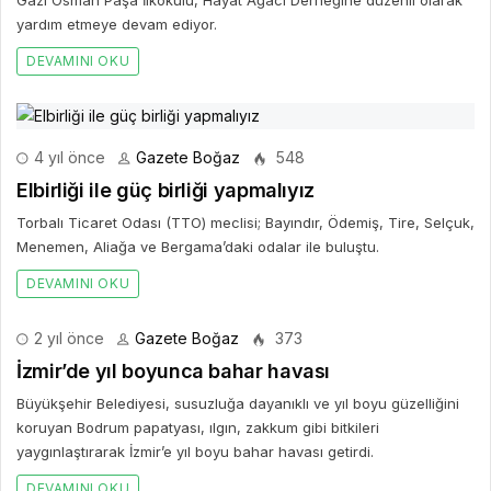
Gazi Osman Paşa İlkokulu, Hayat Ağacı Derneğine düzenli olarak
yardım etmeye devam ediyor.
DEVAMINI OKU
4 yıl önce
Gazete Boğaz
548
Elbirliği ile güç birliği yapmalıyız
Torbalı Ticaret Odası (TTO) meclisi; Bayındır, Ödemiş, Tire, Selçuk,
Menemen, Aliağa ve Bergama’daki odalar ile buluştu.
DEVAMINI OKU
2 yıl önce
Gazete Boğaz
373
İzmir’de yıl boyunca bahar havası
Büyükşehir Belediyesi, susuzluğa dayanıklı ve yıl boyu güzelliğini
koruyan Bodrum papatyası, ılgın, zakkum gibi bitkileri
yaygınlaştırarak İzmir’e yıl boyu bahar havası getirdi.
DEVAMINI OKU