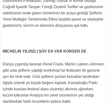
Gastronomi Politikaları, Sahrap Soysal’ın konuk olduğu
Coğrafi İşaretli Tavşan Yüreği Zeytinli Tarifler ve gastronomi
sektörünün önde gelen isimlerinin bir araya geldiği Şeflerin
Yerel Mutfağın Tanıtımında Etkisi başlıklı panel ve söyleşiler
gastronomi, turizm ve ekonomi dünyasına ışık tuttu.
MICHELIN YILDIZLI ŞOV DA VAR KONSER DE
Dünya çapında tanınan René Frank, Merlin Labron-Johnson
gibi usta şeflerin yaptığı workshop’lar festivalin ilk gününe
ayrı bir renk kattı. Ünlü şeflerin şovları konuklar tarafından
ilgiyle izlendi ve büyük beğeni topladı. Karaalioğlu Parkı
içinde kurulan festival alanı ziyaretçi akınına uğrarken,
lezzet tutkunları Antalya’nın yerel ürünlerinin yer aldığı
stantlardaki farklı lezzetlerin tadına baktı.