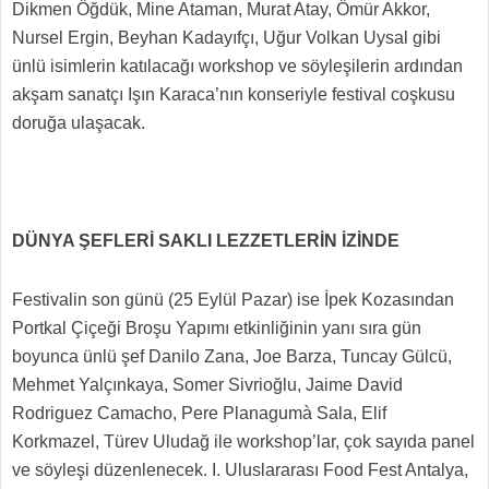
Dikmen Öğdük, Mine Ataman, Murat Atay, Ömür Akkor,
Nursel Ergin, Beyhan Kadayıfçı, Uğur Volkan Uysal gibi
ünlü isimlerin katılacağı workshop ve söyleşilerin ardından
akşam sanatçı Işın Karaca’nın konseriyle festival coşkusu
doruğa ulaşacak.
DÜNYA ŞEFLERİ SAKLI LEZZETLERİN İZİNDE
Festivalin son günü (25 Eylül Pazar) ise İpek Kozasından
Portkal Çiçeği Broşu Yapımı etkinliğinin yanı sıra gün
boyunca ünlü şef Danilo Zana, Joe Barza, Tuncay Gülcü,
Mehmet Yalçınkaya, Somer Sivrioğlu, Jaime David
Rodriguez Camacho, Pere Planagumà Sala, Elif
Korkmazel, Türev Uludağ ile workshop’lar, çok sayıda panel
ve söyleşi düzenlenecek. I. Uluslararası Food Fest Antalya,