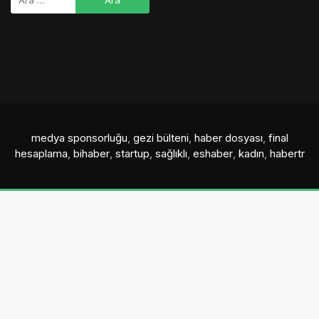
medya sponsorluğu
,
gezi bülteni
,
haber dosyası
,
final
hesaplama
,
bihaber
,
startup
,
sağlıklı
,
eshaber
,
kadın
,
habertr