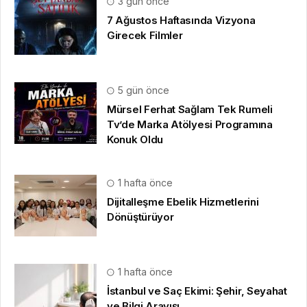
3 gün önce
7 Ağustos Haftasında Vizyona
Girecek Filmler
5 gün önce
Mürsel Ferhat Sağlam Tek Rumeli
Tv’de Marka Atölyesi Programına
Konuk Oldu
1 hafta önce
Dijitalleşme Ebelik Hizmetlerini
Dönüştürüyor
1 hafta önce
İstanbul ve Saç Ekimi: Şehir, Seyahat
ve Bilgi Arayışı