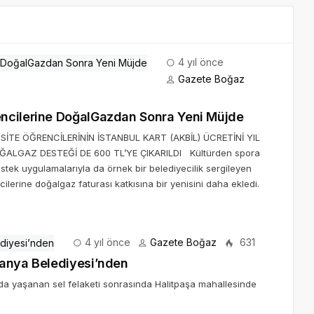
4 yıl önce
Gazete Boğaz
encilerine DoğalGazdan Sonra Yeni Müjde
İTE ÖĞRENCİLERİNİN İSTANBUL KART (AKBİL) ÜCRETİNİ YIL
GAZ DESTEĞİ DE 600 TL’YE ÇIKARILDI Kültürden spora
estek uygulamalarıyla da örnek bir belediyecilik sergileyen
ilerine doğalgaz faturası katkısına bir yenisini daha ekledi.
4 yıl önce
Gazete Boğaz
631
danya Belediyesi’nden
a yaşanan sel felaketi sonrasında Halitpaşa mahallesinde