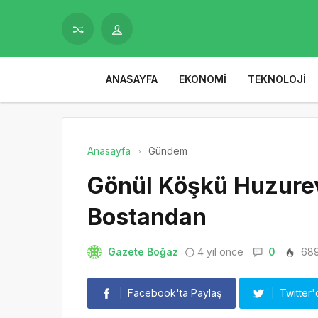
ANASAYFA
EKONOMI
TEKNOLOJI
Anasayfa
Gündem
Gönül Köşkü Huzurev
Bostandan
Gazete Boğaz
4 yıl önce
0
68
Facebook'ta Paylaş
Twitter'