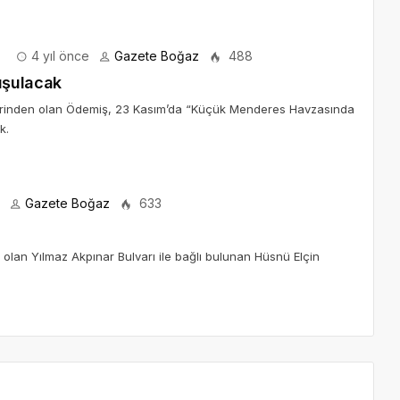
4 yıl önce
Gazete Boğaz
488
uşulacak
lerinden olan Ödemiş, 23 Kasım’da “Küçük Menderes Havzasında
k.
Gazete Boğaz
633
i olan Yılmaz Akpınar Bulvarı ile bağlı bulunan Hüsnü Elçin