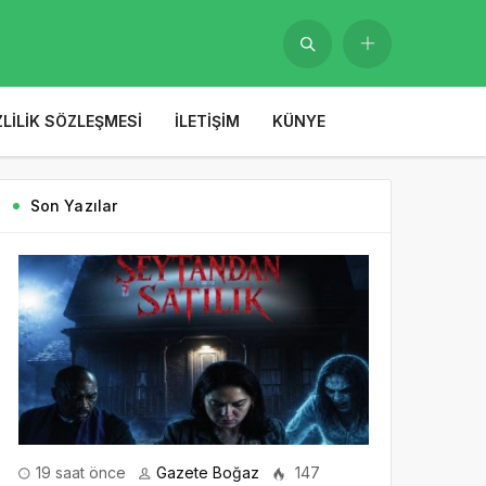
ZLILIK SÖZLEŞMESI
İLETIŞIM
KÜNYE
Son Yazılar
19 saat önce
Gazete Boğaz
147