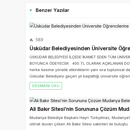
Benzer Yazılar
589
Üsküdar Belediyesinden Üniversite Öğr
ÜSKÜDAR BELEDİYESİ İLÇEDE İKAMET EDEN TÜM ÜNİVERS
BOYUNCA ÖDEYECEK 400 TL OLARAK AÇIKLANAN DOĞAL
herke kesime yönelik etkinliklerin yanı sıra toplumsal d
Üsküdar Belediyesi geçen yıl başlattığı üniversite öğrenc
DEVAMINI OKU
Ali Bakır Sitesi’nin Sorununa Çözüm Mu
Mudanya Belediye Başkanı Hayri Türkyılmaz, Mudanya’d
istinat duvarı çöken Ali Bakır Sitesi sakinleri ile buluştu.