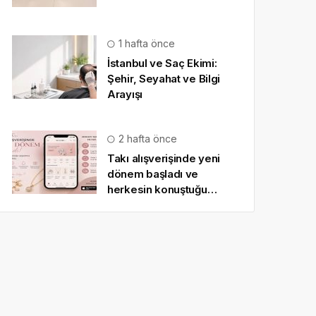
1 hafta önce
İstanbul ve Saç Ekimi:
Şehir, Seyahat ve Bilgi
Arayışı
2 hafta önce
Takı alışverişinde yeni
dönem başladı ve
herkesin konuştuğu
uygulama SO CHIC… oldu