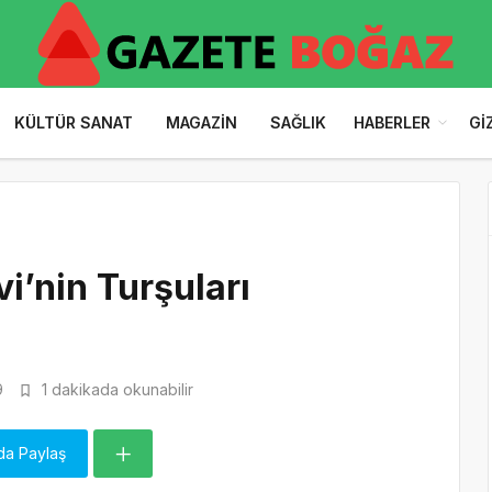
KÜLTÜR SANAT
MAGAZIN
SAĞLIK
HABERLER
GI
i’nin Turşuları
9
1 dakikada okunabilir
da Paylaş