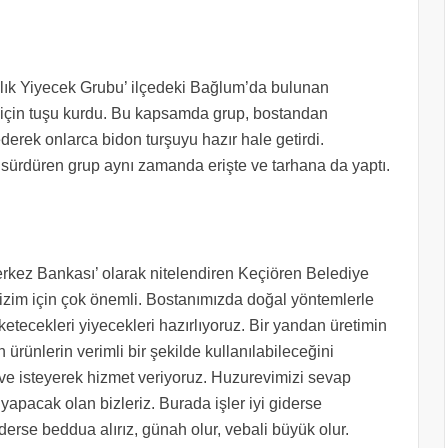
şlık Yiyecek Grubu’ ilçedeki Bağlum’da bulunan
 için tuşu kurdu. Bu kapsamda grup, bostandan
 ederek onlarca bidon turşuyu hazır hale getirdi.
nı sürdüren grup aynı zamanda erişte ve tarhana da yaptı.
erkez Bankası’ olarak nitelendiren Keçiören Belediye
 bizim için çok önemli. Bostanımızda doğal yöntemlerle
üketecekleri yiyecekleri hazırlıyoruz. Bir yandan üretimin
ürünlerin verimli bir şekilde kullanılabileceğini
 ve isteyerek hizmet veriyoruz. Huzurevimizi sevap
pacak olan bizleriz. Burada işler iyi giderse
derse beddua alırız, günah olur, vebali büyük olur.