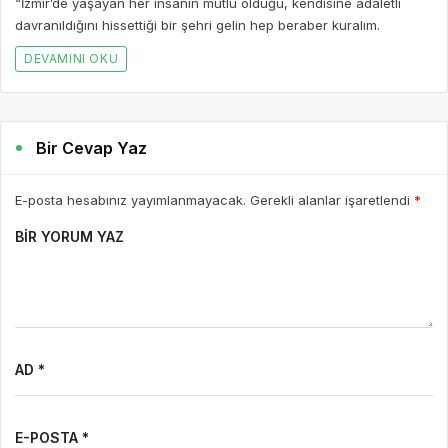
“İzmir’de yaşayan her insanın mutlu olduğu, kendisine adaletli
davranıldığını hissettiği bir şehri gelin hep beraber kuralım.
DEVAMINI OKU
Bir Cevap Yaz
E-posta hesabınız yayımlanmayacak. Gerekli alanlar işaretlendi
*
BIR YORUM YAZ
AD *
E-POSTA *