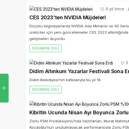
4 yıl önce
CES 2023'ten NVIDIA Müjdeleri
Dizüstü bilgisayarlarda NVIDIA Ada Mimarisi ve 40 Serisi
üreticiler için yeni güncellemeler CES 2023 etkinliğinde 
gelişmeleri duyurdu.
DEVAMINI OKU
3 
Didim Altınkum Yazarlar Festivali Sona E
Didim Belediyesi’nin katkılarıyla bu yıl 19.
DEVAMINI OKU
Kibritin Ucunda Nisan Ayı Boyunca Zor
Zorlu PSM Prodüksiyonu’nda hazırlanan, Murat Mahmuty
Kocaoğlu’nun unutulmayacak performansıyla Zorlu PSM