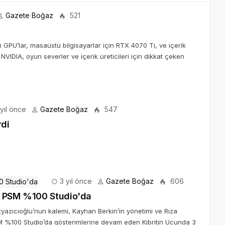
Gazete Boğaz
521
 GPU’lar, masaüstü bilgisayarlar için RTX 4070 Ti, ve içerik
NVIDIA, oyun severler ve içerik üreticileri için dikkat çeken
yıl önce
Gazete Boğaz
547
rdi
3 yıl önce
Gazete Boğaz
606
lu PSM %100 Studio'da
azıcıoğlu’nun kalemi, Kayhan Berkin’in yönetimi ve Rıza
 %100 Studio’da gösterimlerine devam eden Kibritin Ucunda 3