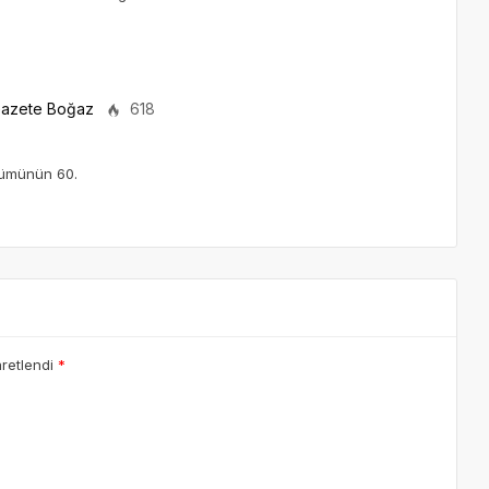
azete Boğaz
618
lümünün 60.
aretlendi
*