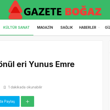
KÜLTÜR SANAT
MAGAZIN
SAĞLIK
HABERLER
GI
gönül eri Yunus Emre
1 dakikada okunabilir
da Paylaş