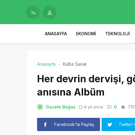
ANASAYFA
EKONOMI
TEKNOLOJI
Anasayfa
Kültür Sanat
Her devrin dervişi, 
anısına Albüm
Gazete Boğaz
4 yıl önce
0
710
Facebook'ta Paylaş
Twitter'