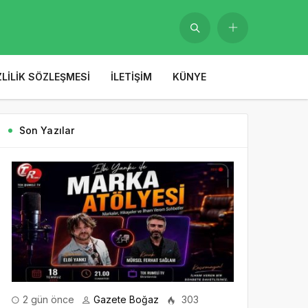
ZLILIK SÖZLEŞMESI
İLETIŞIM
KÜNYE
Son Yazılar
2 gün önce
Gazete Boğaz
303