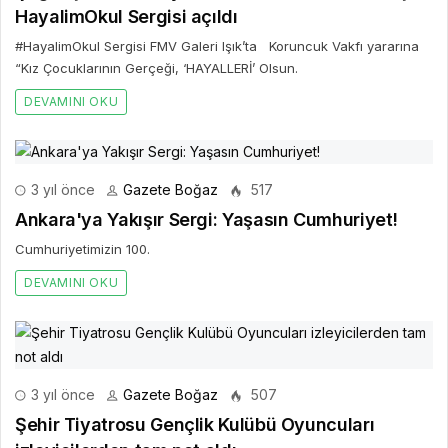
HayalimOkul Sergisi açıldı
#HayalimOkul Sergisi FMV Galeri Işık’ta Koruncuk Vakfı yararına
“Kız Çocuklarının Gerçeği, ‘HAYALLERİ’ Olsun.
DEVAMINI OKU
3 yıl önce
Gazete Boğaz
517
Ankara'ya Yakışır Sergi: Yaşasın Cumhuriyet!
Cumhuriyetimizin 100.
DEVAMINI OKU
3 yıl önce
Gazete Boğaz
507
Şehir Tiyatrosu Gençlik Kulübü Oyuncuları