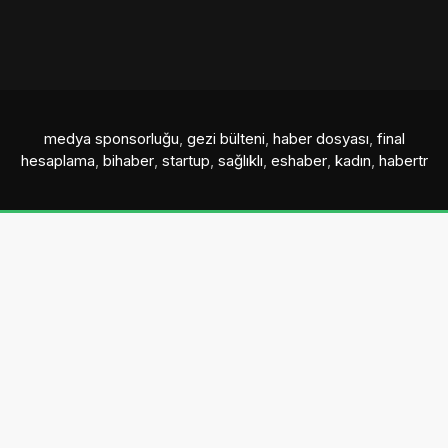
medya sponsorluğu
,
gezi bülteni
,
haber dosyası
,
final
hesaplama
,
bihaber
,
startup
,
sağlıklı
,
eshaber
,
kadın
,
habertr