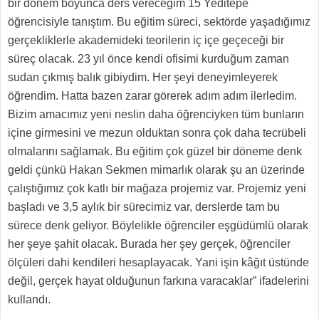
bir dönem boyunca ders vereceğim 15 Yeditepe
öğrencisiyle tanıştım. Bu eğitim süreci, sektörde yaşadığımız
gerçekliklerle akademideki teorilerin iç içe geçeceği bir
süreç olacak. 23 yıl önce kendi ofisimi kurduğum zaman
sudan çıkmış balık gibiydim. Her şeyi deneyimleyerek
öğrendim. Hatta bazen zarar görerek adım adım ilerledim.
Bizim amacımız yeni neslin daha öğrenciyken tüm bunların
içine girmesini ve mezun olduktan sonra çok daha tecrübeli
olmalarını sağlamak. Bu eğitim çok güzel bir döneme denk
geldi çünkü Hakan Sekmen mimarlık olarak şu an üzerinde
çalıştığımız çok katlı bir mağaza projemiz var. Projemiz yeni
başladı ve 3,5 aylık bir sürecimiz var, derslerde tam bu
sürece denk geliyor. Böylelikle öğrenciler eşgüdümlü olarak
her şeye şahit olacak. Burada her şey gerçek, öğrenciler
ölçüleri dahi kendileri hesaplayacak. Yani işin kâğıt üstünde
değil, gerçek hayat olduğunun farkına varacaklar” ifadelerini
kullandı.