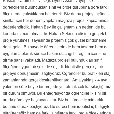
Başkan Yardımcısı Dr. Öğr. Üyesi Aslan Nayep ise
öğrencilerin bulundukları sınıf ve proje gurubuna göre farklı
ölçeklerde çalıştıklarını belirterek “Biz de bu projeyi üçüncü
sınıflar için her dönem yapılan mağaza projesi kapsamında
değerlendirdik. Hakan Bey ile çalışmamızın nedeni de bu
konuda uzman olmasıdır. Hakan Sekmen ofisinin gerçek bir
proje yürütmesi sayesinde projemiz çok güzel bir döneme
denk geldi. Bu sayede öğrencilerin de hem tasarım hem de
uygulama olarak sürece hâkim olacağı bir eğitim içerisine
girme şansı yakaladı. Mağaza projesi bulundukları sınıf
ölçeğine uygun bir şekilde seçildi. İdealistle gerçekçi bir
projeye dönüşmesini sağlıyoruz. Öğrenciler bu pratikleri staj
zamanlarında gerçekleştirebiliyorlardı. Ama yaklaşık 4 aya
yakın bir süre böyle bir projede yer almak çok karşılaştığımız
bir durum olmuyor. Bu entegrasyonda öğrenciler ikisini bir
arada görmeye başlayacaklar. Biz bu sürece iç mimarlık
bölümü olarak başlıyoruz. Bu süreci hem idealist iş birliğiyle
sürdüreceğiz hem de farklı sınıflarda farklı proje ölçeklerinde