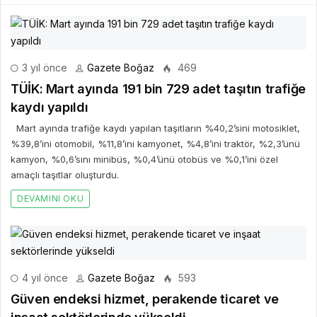
3 yıl önce
Gazete Boğaz
469
TÜİK: Mart ayında 191 bin 729 adet taşıtın trafiğe
kaydı yapıldı
Mart ayında trafiğe kaydı yapılan taşıtların %40,2’sini motosiklet,
%39,8’ini otomobil, %11,8’ini kamyonet, %4,8’ini traktör, %2,3’ünü
kamyon, %0,6’sını minibüs, %0,4’ünü otobüs ve %0,1’ini özel
amaçlı taşıtlar oluşturdu.
DEVAMINI OKU
4 yıl önce
Gazete Boğaz
593
Güven endeksi hizmet, perakende ticaret ve