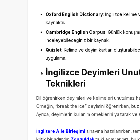
Oxford English Dictionary
: İngilizce kelime
kaynaktır.
Cambridge English Corpus
: Günlük konuşma
inceleyebileceğiniz bir kaynak.
Quizlet
: Kelime ve deyim kartları oluşturabile
uygulama.
İngilizce Deyimleri Un
Teknikleri
Dil öğrenirken deyimleri ve kelimeleri unutulmaz hale
Örneğin, “break the ice” deyimini öğrenirken, buz k
Ayrıca, deyimlerin kullanım örneklerini yazarak ve se
İngiltere Aile Birleşimi
sınavına hazırlanırken, te
kritik bir adımdır.
Zonguldak
’ta ki adaylarımız, bu