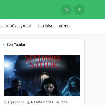
ZLILIK SÖZLEŞMESI
İLETIŞIM
KÜNYE
Son Yazılar
1 gün önce
Gazete Boğaz
223