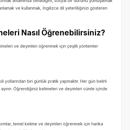
z kırmak anlamında olmadığını, sosyal bir durumu yumuşatmak
 anlamak ve kullanmak, İngilizce dil yeterliliğinizi gösteren
eleri Nasıl Öğrenebilirsiniz?
elimeleri ve deyimleri öğrenmek için çeşitli yöntemler
i yollarından biri günlük pratik yapmaktır. Her gün belirli
yırın. Öğrendiğiniz kelimeleri ve deyimleri cümle içinde
formlar, temel kelime ve deyimleri öğrenmek için harika