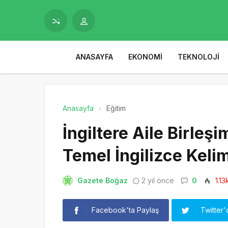
ANASAYFA
EKONOMI
TEKNOLOJI
Anasayfa
Eğitim
İngiltere Aile Birleş
Temel İngilizce Keli
Gazete Boğaz
2 yıl önce
0
1.13
Facebook'ta Paylaş
Twitter'