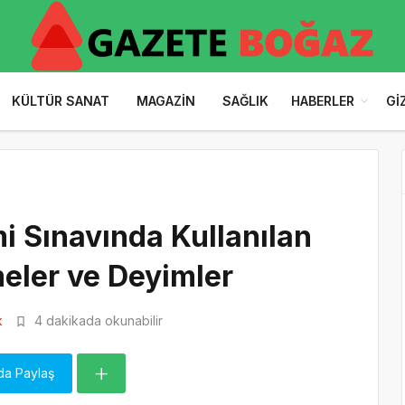
KÜLTÜR SANAT
MAGAZIN
SAĞLIK
HABERLER
GI
imi Sınavında Kullanılan
meler ve Deyimler
k
4 dakikada okunabilir
da Paylaş