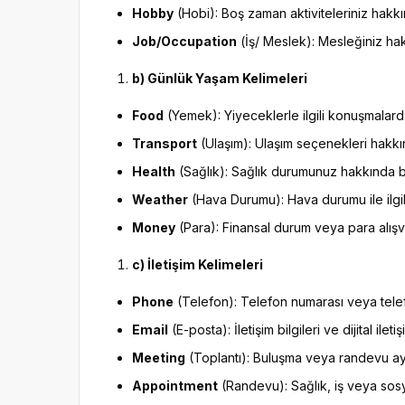
Hobby
(Hobi): Boş zaman aktiviteleriniz hakkı
Job/Occupation
(İş/ Meslek): Mesleğiniz hak
b) Günlük Yaşam Kelimeleri
Food
(Yemek): Yiyeceklerle ilgili konuşmalarda 
Transport
(Ulaşım): Ulaşım seçenekleri hakkın
Health
(Sağlık): Sağlık durumunuz hakkında bil
Weather
(Hava Durumu): Hava durumu ile ilgili
Money
(Para): Finansal durum veya para alışve
c) İletişim Kelimeleri
Phone
(Telefon): Telefon numarası veya telefonla
Email
(E-posta): İletişim bilgileri ve dijital iletişi
Meeting
(Toplantı): Buluşma veya randevu aya
Appointment
(Randevu): Sağlık, iş veya sosyal