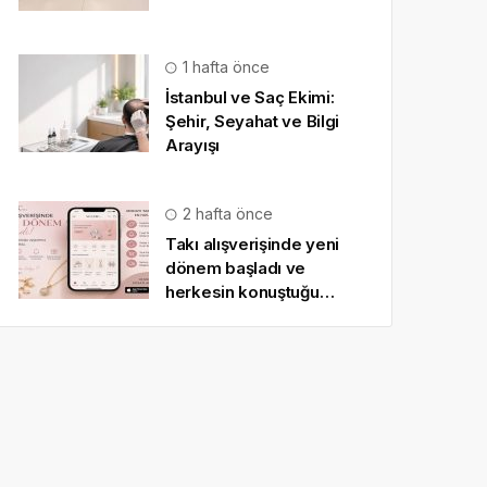
1 hafta önce
İstanbul ve Saç Ekimi:
Şehir, Seyahat ve Bilgi
Arayışı
2 hafta önce
Takı alışverişinde yeni
dönem başladı ve
herkesin konuştuğu
uygulama SO CHIC… oldu