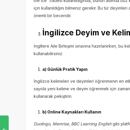
the ice” ifadesi kullanıldığında, bunun aslında bu
için kullanıldığını bilmeniz gerekir. Bu tür deyimleri
önemli bir beceridir.
İngilizce Deyim ve Kelim
İngiltere Aile Birleşimi sınavına hazırlanırken, bu k
kullanabilirsiniz:
a) Günlük Pratik Yapın
İngilizce kelimeleri ve deyimleri öğrenmenin en etkil
sayıda yeni kelime ve deyim öğrenmek için zaman a
kullanarak pekiştirin.
b) Online Kaynakları Kullanın
Duolingo
,
Memrise
,
BBC Learning English
gibi plat