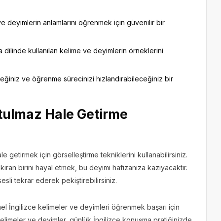
 ve deyimlerin anlamlarını öğrenmek için güvenilir bir
 dilinde kullanılan kelime ve deyimlerin örneklerini
ceğiniz ve öğrenme sürecinizi hızlandırabileceğiniz bir
utulmaz Hale Getirme
 getirmek için görselleştirme tekniklerini kullanabilirsiniz.
ıran birini hayal etmek, bu deyimi hafızanıza kazıyacaktır.
sli tekrar ederek pekiştirebilirsiniz.
mel İngilizce kelimeler ve deyimleri öğrenmek başarı için
 kelimeler ve deyimler, günlük İngilizce konuşma pratiğinizde