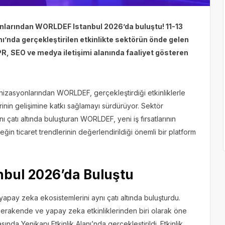
yonlarından WORLDEF Istanbul 2026’da buluştu! 11-13
anı’nda gerçekleştirilen etkinlikte sektörün önde gelen
l PR, SEO ve medya iletişimi alanında faaliyet gösteren
nizasyonlarından WORLDEF, gerçekleştirdiği etkinliklerle
inin gelişimine katkı sağlamayı sürdürüyor. Sektör
 aynı çatı altında buluşturan WORLDEF, yeni iş fırsatlarının
ğin ticaret trendlerinin değerlendirildiği önemli bir platform
nbul 2026’da Buluştu
pay zeka ekosistemlerini aynı çatı altında buluşturdu.
erakende ve yapay zeka etkinliklerinden biri olarak öne
ında Yenikapı Etkinlik Alanı’nda gerçekleştirildi. Etkinlik