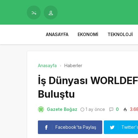
ANASAYFA
EKONOMI
TEKNOLOJI
Anasayfa
Haberler
İş Dünyası WORLDEF 
Buluştu
Gazete Boğaz
1 ay önce
0
3.6
Facebook'ta Paylaş
Twitter'