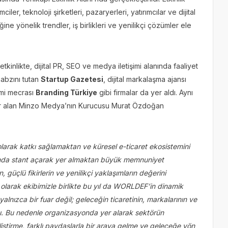
ler, teknoloji şirketleri, pazaryerleri, yatırımcılar ve dijital
ğine yönelik trendler, iş birlikleri ve yenilikçi çözümler ele
kinlikte, dijital PR, SEO ve medya iletişimi alanında faaliyet
nabzını tutan
Startup Gazetesi
, dijital markalaşma ajansı
omi mecrası
Branding Türkiye
gibi firmalar da yer aldı. Aynı
er alan Minzo Medya’nın Kurucusu Murat Özdoğan
rak katkı sağlamaktan ve küresel e-ticaret ekosistemini
yonda stant açarak yer almaktan büyük memnuniyet
güçlü fikirlerin ve yenilikçi yaklaşımların değerini
larak ekibimizle birlikte bu yıl da WORLDEF’in dinamik
lnızca bir fuar değil; geleceğin ticaretinin, markalarının ve
ası. Bu nedenle organizasyonda yer alarak sektörün
liştirme, farklı paydaşlarla bir araya gelme ve geleceğe yön