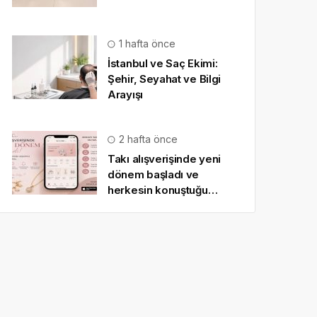
1 hafta önce
İstanbul ve Saç Ekimi:
Şehir, Seyahat ve Bilgi
Arayışı
2 hafta önce
Takı alışverişinde yeni
dönem başladı ve
herkesin konuştuğu
uygulama SO CHIC… oldu