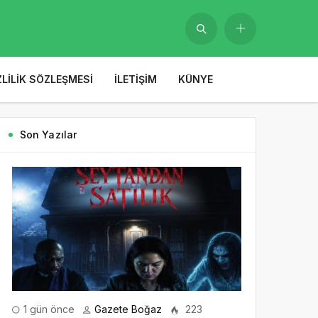
ZLILIK SÖZLEŞMESI
İLETIŞIM
KÜNYE
Son Yazılar
1 gün önce
Gazete Boğaz
223