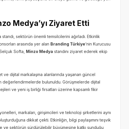
nzo Medya’yı Ziyaret Etti
dı, sektörün önemli temsilcilerini ağırladı. Etkinlik
nsorları arasında yer alan
Branding Türkiye
‘nin Kurucusu
 Selçuk Softa,
Minzo Medya
standını ziyaret ederek ekip
 ve dijital markalaşma alanlarında yaşanan güncel
kin değerlendirmelerde bulunuldu. Görüşmelerde dijital
leri ve yeni iş birliği fırsatları üzerine kapsamlı fikir
elleri, markaları, girişimcileri ve teknoloji şirketlerini aynı
uşturduğuna dikkat çekti. Etkinliğin, bilgi paylaşımını teşvik
mesine ve sektörün sürdürülebilir büyümesine katkı sunduğu