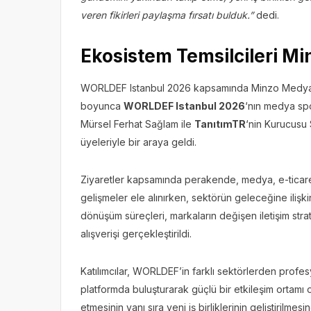
veren fikirleri paylaşma fırsatı bulduk.”
dedi.
Ekosistem Temsilcileri Mi
WORLDEF Istanbul 2026 kapsamında Minzo Medya stan
boyunca
WORLDEF Istanbul 2026
‘nın medya spo
Mürsel Ferhat Sağlam ile
TanıtımTR
‘nin Kurucusu
üyeleriyle bir araya geldi.
Ziyaretler kapsamında perakende, medya, e-ticaret
gelişmeler ele alınırken, sektörün geleceğine iliş
dönüşüm süreçleri, markaların değişen iletişim strateji
alışverişi gerçekleştirildi.
Katılımcılar, WORLDEF’in farklı sektörlerden profesyon
platformda buluşturarak güçlü bir etkileşim ortamı ol
etmesinin yanı sıra yeni iş birliklerinin geliştiril