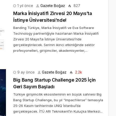
1 yıl önce
Gazete Boğaz
827
Marka İnisiyatifi Zirvesi 20 Mayıs’ta
İstinye Üniversitesi’nde!
Banding Türkiye, Marka İnisiyatifi ve Eva Software
Technology partnerliğiyle hazırlanan Marka İnisiyatifi
Zirvesi 20 Mayıs’ta İstinye Üniversitesi’nde
gerçekleştirilecek. Serinin ikinci etkinliğinde sektör
profesyonelleri, girişimciler, akademisyenler,...
9 ay önce
Gazete Boğaz
2.2k
Big Bang Startup Challenge 2025 İçin
Geri Sayım Başladı
Türkiye girişimcilik ekosisteminin en büyük sahnesi Big
Bang Startup Challenge, bu yıl “ImpactVerse” temasıyla
25-26 Kasım tarihlerinde UNIQ İstanbul’da
gerçekleşecek. İTÜ ARI Teknokent’in Kuluçka Merkezi...