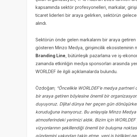
kapsamında sektör profesyonelleri, markalar, girişimci
ticaret liderleri bir araya gelirken, sektörün gelece
alındı.
Sektörün önde gelen markalarını bir araya getiren et
gösteren Minzo Medya, girişimcilik ekosisteminin 
Branding Line
, bütünleşik pazarlama ve iş-ekon
zamanda etkinliğin medya sponsorları arasında y
WORLDEF ile ilgili açıklamalarda bulundu.
Özdoğan;
“Öncelikle WORLDEF’e medya partneri ola
bir araya getiren böylesine önemli bir organizas
duyuyoruz. Dijital dünya her geçen gün dönüşürken, 
koruduğuna inanıyoruz. Bu anlayışla Minzo Medya o
atmosferindeki yerimizi aldık. Bizim için WORLDEF ya
vizyonlarının şekillendiği önemli bir buluşma nokt
gündemini yakından takip etme, yeni iş birlikleri ge