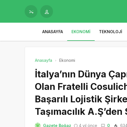
ANASAYFA
EKONOMI
TEKNOLOJI
Anasayfa
Ekonomi
İtalya’nın Dünya Ça
Olan Fratelli Cosulic
Başarılı Lojistik Şir
Taşımacılık A.Ş’den 
Gazete Boğaz
4 yıl önce
0
63