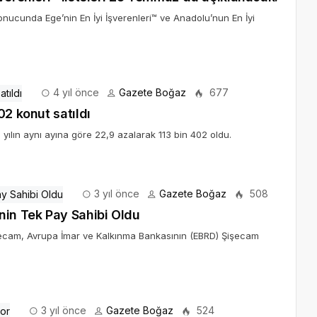
nucunda Ege’nin En İyi İşverenleri™ ve Anadolu’nun En İyi
4 yıl önce
Gazete Boğaz
677
02 konut satıldı
 yılın aynı ayına göre 22,9 azalarak 113 bin 402 oldu.
3 yıl önce
Gazete Boğaz
508
Şişecam, Şişecam Çevre Sistemleri A.Ş.'nin Tek Pay Sahibi Oldu
şecam, Avrupa İmar ve Kalkınma Bankasının (EBRD) Şişecam
3 yıl önce
Gazete Boğaz
524