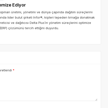
ernize Ediyor
kipman üretimi, yönetimi ve dünya çapında dağıtım süreçlerini
anında lider bulut şirketi Infor®, kişileri tepeden tırnağa donatmak
ticisi ve dağıtıcısı Delta Plus’ın yönetim süreçlerini optimize
(ERP) çözümünü tercih ettiğini duyurdu.
aretlendi
*