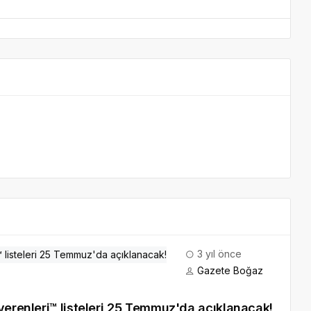
3 yıl önce
Gazete Boğaz
Ege Bölgesi'nin ve Anadolu'nun En İyi İşverenleri™ listeleri 25 Temmuz'da açıklanacak!