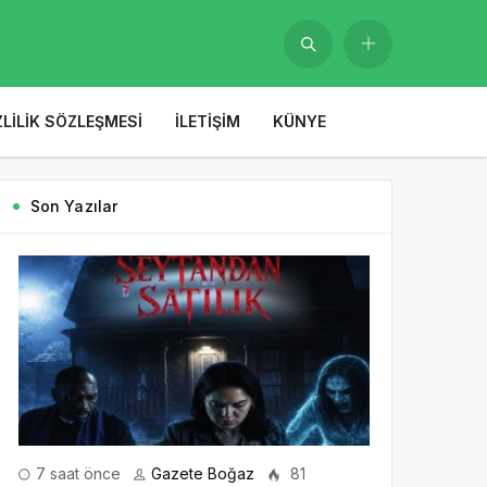
ZLILIK SÖZLEŞMESI
İLETIŞIM
KÜNYE
Son Yazılar
7 saat önce
Gazete Boğaz
81