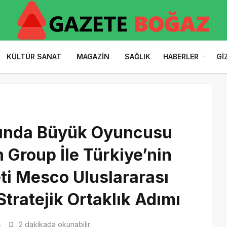
KÜLTÜR SANAT
MAGAZIN
SAĞLIK
HABERLER
GI
pında Büyük Oyuncusu
h Group İle Türkiye’nin
keti Mesco Uluslararası
Stratejik Ortaklık Adımı
4
2 dakikada okunabilir