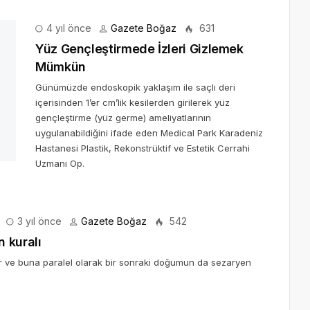
4 yıl önce
Gazete Boğaz
631
mkün
n 1’er cm’lik kesilerden girilerek yüz gençleştirme (yüz germe)
rk Karadeniz Hastanesi Plastik, Rekonstrüktif ve Estetik Cerrahi
3 yıl önce
Gazete Boğaz
542
 kuralı
or ve buna paralel olarak bir sonraki doğumun da sezaryen