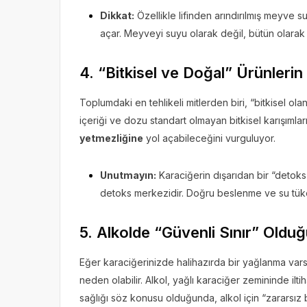
Dikkat:
Özellikle lifinden arındırılmış meyve 
açar. Meyveyi suyu olarak değil, bütün olarak 
4. “Bitkisel ve Doğal” Ürünlerin 
Toplumdaki en tehlikeli mitlerden biri, “bitkisel ol
içeriği ve dozu standart olmayan bitkisel karışımla
yetmezliğine
yol açabileceğini vurguluyor.
Unutmayın:
Karaciğerin dışarıdan bir “detoks
detoks merkezidir. Doğru beslenme ve su tüketi
5. Alkolde “Güvenli Sınır” Old
Eğer karaciğerinizde halihazırda bir yağlanma varsa
neden olabilir. Alkol, yağlı karaciğer zemininde ilti
sağlığı söz konusu olduğunda, alkol için “zararsız b