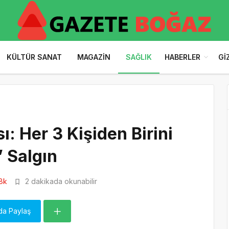
KÜLTÜR SANAT
MAGAZIN
SAĞLIK
HABERLER
GI
: Her 3 Kişiden Birini
 Salgın
8k
2 dakikada okunabilir
da Paylaş