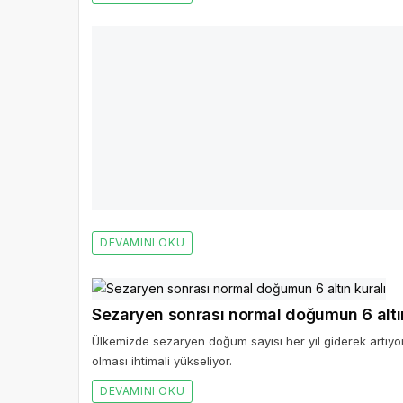
Yüz Gençleştirmede İzleri Gizlemek Mü
Günümüzde endoskopik yaklaşım ile saçlı deri içerisinde
ameliyatlarının uygulanabildiğini ifade eden Medical Pa
Uzmanı Op.
DEVAMINI OKU
Sezaryen sonrası normal doğumun 6 altın
Ülkemizde sezaryen doğum sayısı her yıl giderek artıy
olması ihtimali yükseliyor.
DEVAMINI OKU
Bir Cevap Yaz