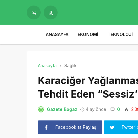
ANASAYFA
EKONOMI
TEKNOLOJI
Anasayfa
Sağlık
Karaciğer Yağlanması
Tehdit Eden “Sessiz”
Gazete Boğaz
4 ay önce
0
2.3
Facebook'ta Paylaş
Twitter'