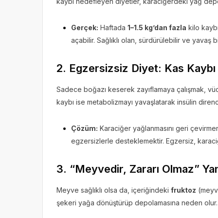
kaybı hedefleyen diyetler, karaciğerdeki yağ depol
Gerçek:
Haftada
1–1.5 kg’dan fazla
kilo kayb
açabilir. Sağlıklı olan, sürdürülebilir ve yavaş b
2. Egzersizsiz Diyet: Kas Kaybı 
Sadece boğazı keserek zayıflamaya çalışmak, vü
kaybı ise metabolizmayı yavaşlatarak insülin direnci
Çözüm:
Karaciğer yağlanmasını geri çevirmeni
egzersizlerle desteklemektir. Egzersiz, karaci
3. “Meyvedir, Zararı Olmaz” Yanı
Meyve sağlıklı olsa da, içeriğindeki
fruktoz
(meyve
şekeri yağa dönüştürüp depolamasına neden olur.