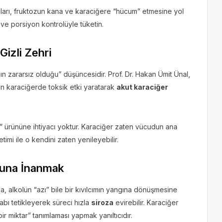
suları, fruktozun kana ve karaciğere “hücum” etmesine yol
ve porsiyon kontrolüyle tüketin.
Gizli Zehri
anın zararsız olduğu” düşüncesidir. Prof. Dr. Hakan Ümit Ünal,
rın karaciğerde toksik etki yaratarak
akut karaciğer
” ürününe ihtiyacı yoktur. Karaciğer zaten vücudun ana
mi ile o kendini zaten yenileyebilir.
uğuna İnanmak
, alkolün “azı” bile bir kıvılcımın yangına dönüşmesine
habı tetikleyerek süreci hızla
siroza
evirebilir. Karaciğer
ir miktar” tanımlaması yapmak yanıltıcıdır.