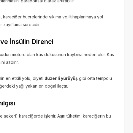
anmasını paradoksal olarak artırabilir.
ı, karaciğer hücrelerinde yıkıma ve iltihaplanmaya yol
ir zayıflama sürecidir.
ve İnsülin Direnci
cudun motoru olan kas dokusunun kaybına neden olur. Kas
ni azdırır.
n en etkili yolu, diyeti
düzenli yürüyüş
gibi orta tempolu
ğerdeki yağı yakan en doğal ilaçtır.
lgısı
 şekeri) karaciğerde işlenir. Aşırı tüketim, karaciğerin bu