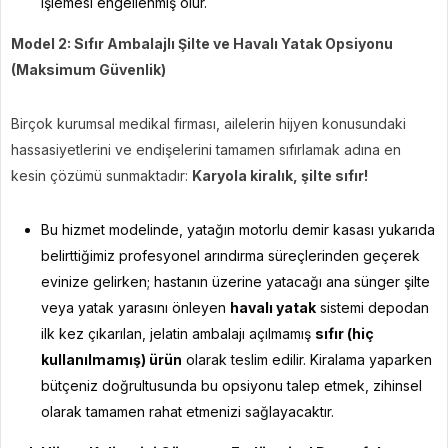
işlemesi engellenmiş olur.
Model 2: Sıfır Ambalajlı Şilte ve Havalı Yatak Opsiyonu
(Maksimum Güvenlik)
Birçok kurumsal medikal firması, ailelerin hijyen konusundaki
hassasiyetlerini ve endişelerini tamamen sıfırlamak adına en
kesin çözümü sunmaktadır:
Karyola kiralık, şilte sıfır!
Bu hizmet modelinde, yatağın motorlu demir kasası yukarıda
belirttiğimiz profesyonel arındırma süreçlerinden geçerek
evinize gelirken; hastanın üzerine yatacağı ana sünger şilte
veya yatak yarasını önleyen
havalı yatak
sistemi depodan
ilk kez çıkarılan, jelatin ambalajı açılmamış
sıfır (hiç
kullanılmamış) ürün
olarak teslim edilir. Kiralama yaparken
bütçeniz doğrultusunda bu opsiyonu talep etmek, zihinsel
olarak tamamen rahat etmenizi sağlayacaktır.