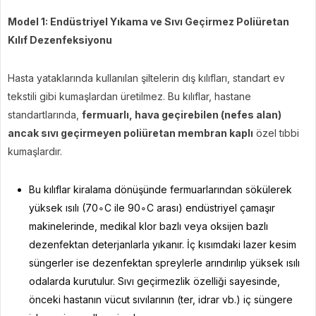
Model 1: Endüstriyel Yıkama ve Sıvı Geçirmez Poliüretan
Kılıf Dezenfeksiyonu
Hasta yataklarında kullanılan şiltelerin dış kılıfları, standart ev
tekstili gibi kumaşlardan üretilmez. Bu kılıflar, hastane
standartlarında,
fermuarlı, hava geçirebilen (nefes alan)
ancak sıvı geçirmeyen poliüretan membran kaplı
özel tıbbi
kumaşlardır.
Bu kılıflar kiralama dönüşünde fermuarlarından sökülerek
yüksek ısılı (70∘C ile 90∘C arası) endüstriyel çamaşır
makinelerinde, medikal klor bazlı veya oksijen bazlı
dezenfektan deterjanlarla yıkanır. İç kısımdaki lazer kesim
süngerler ise dezenfektan spreylerle arındırılıp yüksek ısılı
odalarda kurutulur. Sıvı geçirmezlik özelliği sayesinde,
önceki hastanın vücut sıvılarının (ter, idrar vb.) iç süngere