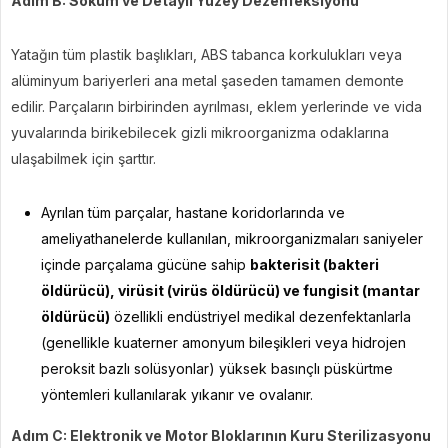
Adım B: Söküm ve Detaylı Yüzey Dezenfeksiyonu
Yatağın tüm plastik başlıkları, ABS tabanca korkulukları veya
alüminyum bariyerleri ana metal şaseden tamamen demonte
edilir. Parçaların birbirinden ayrılması, eklem yerlerinde ve vida
yuvalarında birikebilecek gizli mikroorganizma odaklarına
ulaşabilmek için şarttır.
Ayrılan tüm parçalar, hastane koridorlarında ve
ameliyathanelerde kullanılan, mikroorganizmaları saniyeler
içinde parçalama gücüne sahip
bakterisit (bakteri
öldürücü), virüsit (virüs öldürücü) ve fungisit (mantar
öldürücü)
özellikli endüstriyel medikal dezenfektanlarla
(genellikle kuaterner amonyum bileşikleri veya hidrojen
peroksit bazlı solüsyonlar) yüksek basınçlı püskürtme
yöntemleri kullanılarak yıkanır ve ovalanır.
Adım C: Elektronik ve Motor Bloklarının Kuru Sterilizasyonu