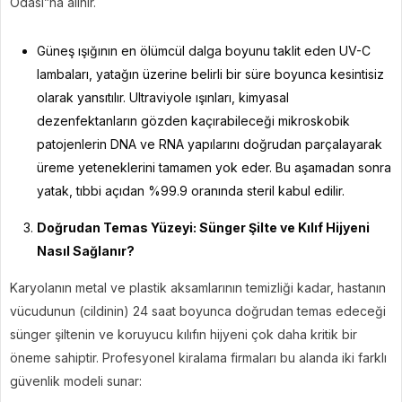
Odası”na alınır.
Güneş ışığının en ölümcül dalga boyunu taklit eden UV-C
lambaları, yatağın üzerine belirli bir süre boyunca kesintisiz
olarak yansıtılır. Ultraviyole ışınları, kimyasal
dezenfektanların gözden kaçırabileceği mikroskobik
patojenlerin DNA ve RNA yapılarını doğrudan parçalayarak
üreme yeteneklerini tamamen yok eder. Bu aşamadan sonra
yatak, tıbbi açıdan %99.9 oranında steril kabul edilir.
Doğrudan Temas Yüzeyi: Sünger Şilte ve Kılıf Hijyeni
Nasıl Sağlanır?
Karyolanın metal ve plastik aksamlarının temizliği kadar, hastanın
vücudunun (cildinin) 24 saat boyunca doğrudan temas edeceği
sünger şiltenin ve koruyucu kılıfın hijyeni çok daha kritik bir
öneme sahiptir. Profesyonel kiralama firmaları bu alanda iki farklı
güvenlik modeli sunar: