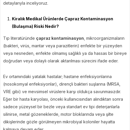
detaylarıyla inceliyoruz.
Kiralık Medikal Ürünlerde Çapraz Kontaminasyon
(Bulaşma) Riski Nedir?
Tıp literatüründe
çapraz kontaminasyon
, mikroorganizmaların
(bakteri, virüs, mantar veya parazitlerin) enfekte bir yüzeyden
veya nesneden, enfekte olmamış sağlıklı ya da hassas bir bireye
doğrudan veya dolaylı olarak aktarılması sürecini ifade eder.
Ev ortamındaki yatalak hastalar; hastane enfeksiyonlarına
(nosokomyal enfeksiyonlar), dirençli bakteri suşlarına (MRSA,
VRE gibi) ve mevsimsel virüslere karşı oldukça savunmasızdır.
Eğer bir hasta karyolası, önceki kullanıcısından alındıktan sonra
sadece yüzeysel bir bezle veya standart ev tipi deterjanlarla
silinirse, metal gözeneklerde, motor bloklarında veya şilte
dikişlerinde gözle görülmeyen mikrobiyal koloniler hayatta
kalmaya devam eder.