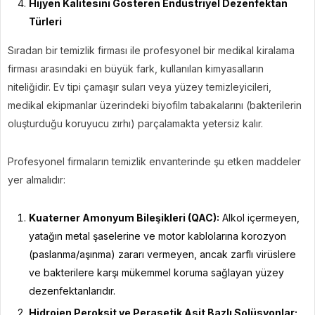
Hijyen Kalitesini Gösteren Endüstriyel Dezenfektan
Türleri
Sıradan bir temizlik firması ile profesyonel bir medikal kiralama
firması arasındaki en büyük fark, kullanılan kimyasalların
niteliğidir. Ev tipi çamaşır suları veya yüzey temizleyicileri,
medikal ekipmanlar üzerindeki biyofilm tabakalarını (bakterilerin
oluşturduğu koruyucu zırhı) parçalamakta yetersiz kalır.
Profesyonel firmaların temizlik envanterinde şu etken maddeler
yer almalıdır:
Kuaterner Amonyum Bileşikleri (QAC):
Alkol içermeyen,
yatağın metal şaselerine ve motor kablolarına korozyon
(paslanma/aşınma) zararı vermeyen, ancak zarflı virüslere
ve bakterilere karşı mükemmel koruma sağlayan yüzey
dezenfektanlarıdır.
Hidrojen Peroksit ve Perasetik Asit Bazlı Solüsyonlar: