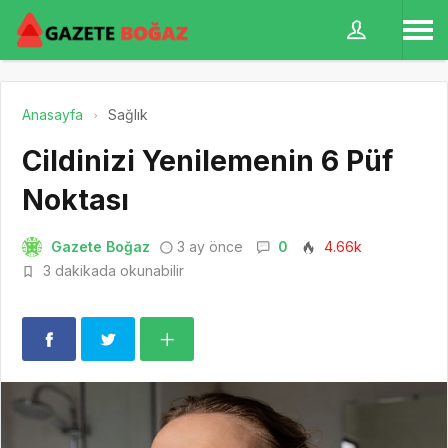
Anasayfa
Sağlık
Cildinizi Yenilemenin 6 Püf
Noktası
Gazete Boğaz
3 ay önce
0
4.66k
3 dakikada okunabilir