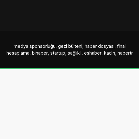
medya sponsorluğu
,
gezi bülteni
,
haber dosyası
,
final
hesaplama
,
bihaber
,
startup
,
sağlıklı
,
eshaber
,
kadın
,
habertr