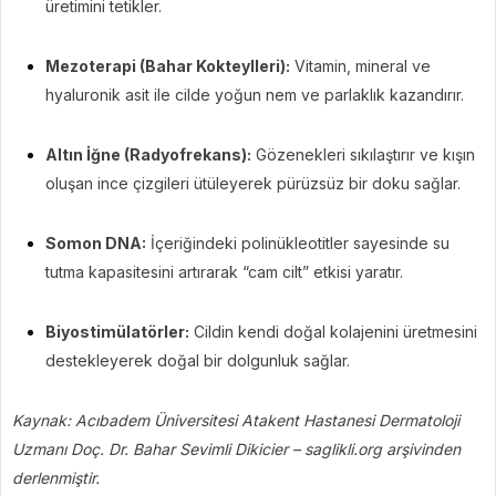
üretimini tetikler.
Mezoterapi (Bahar Kokteylleri):
Vitamin, mineral ve
hyaluronik asit ile cilde yoğun nem ve parlaklık kazandırır.
Altın İğne (Radyofrekans):
Gözenekleri sıkılaştırır ve kışın
oluşan ince çizgileri ütüleyerek pürüzsüz bir doku sağlar.
Somon DNA:
İçeriğindeki polinükleotitler sayesinde su
tutma kapasitesini artırarak “cam cilt” etkisi yaratır.
Biyostimülatörler:
Cildin kendi doğal kolajenini üretmesini
destekleyerek doğal bir dolgunluk sağlar.
Kaynak: Acıbadem Üniversitesi Atakent Hastanesi Dermatoloji
Uzmanı Doç. Dr. Bahar Sevimli Dikicier – saglikli.org arşivinden
derlenmiştir.