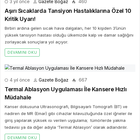
3 yıl önce
Gazete Boğaz
460
Aşırı Sıcaklarda Tansiyon Hastalıklarına Özel 10
Kritik Uyarı!
Birbiri ardına gelen sıcak hava dalgaları, her 10 kişiden 3’ünün
yüksek tansiyon hastası olduğu ülkemizde kalp ve damar sağlığını
zorlayacak sonuçlara yol açıyor.
DEVAMINI OKU
4 yıl önce
Gazete Boğaz
667
Termal Ablasyon Uygulaması İle Kansere Hızlı
Müdahale
Kanser dokusuna Ultrasonografi, Bilgisayarlı Tomografi (BT) ve
nadiren de MR (Emar) gibi cihazlar kılavuzluğunda özel iğneler ile
giriş yapılarak yüksek ısı verilen uygulama; tümörlerde yakma
tedavisi ya da diğer adıyla ‘Termal Ablasyon’ olarak adlandırılır.
DEVAMINI OKU