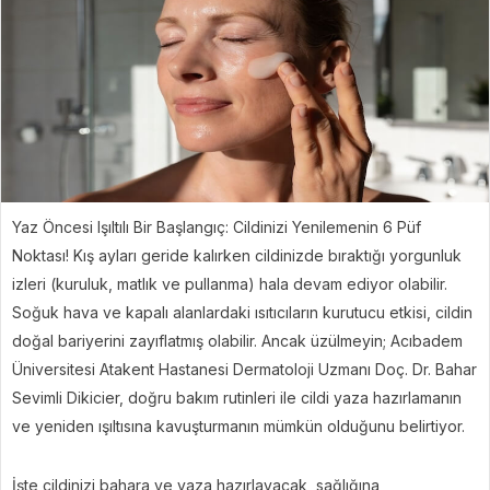
Yaz Öncesi Işıltılı Bir Başlangıç: Cildinizi Yenilemenin 6 Püf
Noktası! Kış ayları geride kalırken cildinizde bıraktığı yorgunluk
izleri (kuruluk, matlık ve pullanma) hala devam ediyor olabilir.
Soğuk hava ve kapalı alanlardaki ısıtıcıların kurutucu etkisi, cildin
doğal bariyerini zayıflatmış olabilir. Ancak üzülmeyin; Acıbadem
Üniversitesi Atakent Hastanesi Dermatoloji Uzmanı Doç. Dr. Bahar
Sevimli Dikicier, doğru bakım rutinleri ile cildi yaza hazırlamanın
ve yeniden ışıltısına kavuşturmanın mümkün olduğunu belirtiyor.
İşte cildinizi bahara ve yaza hazırlayacak, sağlığına