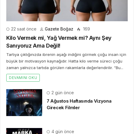
zaman yalnızca tartıda görülen rakamlarla değerlendirilir. “Bu...
DEVAMINI OKU
2 gün önce
7 Ağustos Haftasında Vizyona
Girecek Filmler
4 gün önce
Mürsel Ferhat Sağlam Tek Rumeli
Tv’de Marka Atölyesi Programına
Konuk Oldu
1 hafta önce
Dijitalleşme Ebelik Hizmetlerini
Dönüştürüyor