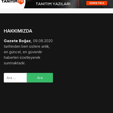
haberleri özetleyerek
sunmaktadır.
medya sponsorluğu
,
gezi bülteni
,
haber dosyası
,
final
hesaplama
,
bihaber
,
startup
,
sağlıklı
,
eshaber
,
kadın
,
habertr