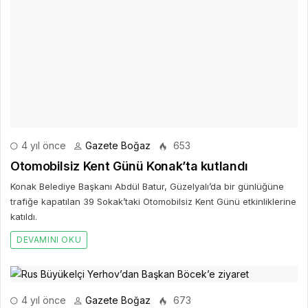
4 yıl önce
Gazete Boğaz
653
Otomobilsiz Kent Günü Konak’ta kutlandı
Konak Belediye Başkanı Abdül Batur, Güzelyalı’da bir günlüğüne
trafiğe kapatılan 39 Sokak’taki Otomobilsiz Kent Günü etkinliklerine
katıldı.
DEVAMINI OKU
4 yıl önce
Gazete Boğaz
673
Rus Büyükelçi Yerhov’dan Başkan Böcek’e
ziyaret
Rusya Federasyonu’nun Ankara Büyükelçisi Aleksey Vladimiroviç
Yerhov, Antalya Büyükşehir Belediye Başkanı Muhittin Böcek’e
nezaket ziyaretinde bulundu.
DEVAMINI OKU