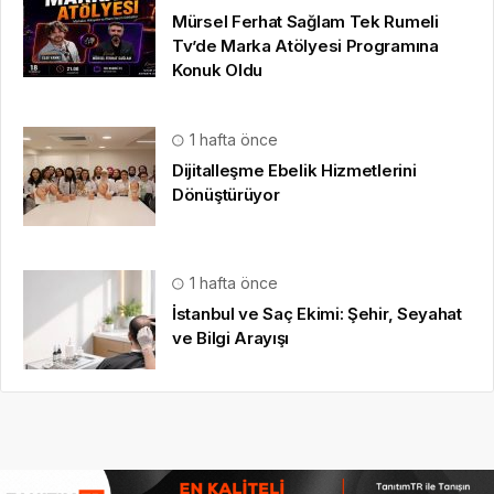
1 hafta önce
İstanbul ve Saç Ekimi: Şehir, Seyahat
ve Bilgi Arayışı
HAKKIMIZDA
Gazete Boğaz
,
09.08.2020
tarihinden beri sizlere anlık,
en güncel, en güvenilir