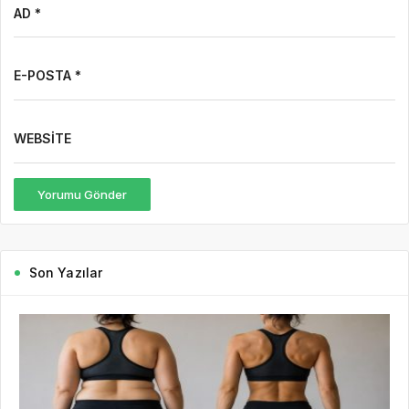
Yorumu Gönder
Son Yazılar
22 saat önce
Gazete Boğaz
169
Kilo Vermek mi, Yağ Vermek mi? Aynı Şey
Sanıyoruz Ama Değil!
Tartıya çıktığınızda ibrenin aşağı indiğini görmek çoğu insan için
büyük bir motivasyon kaynağıdır. Hatta kilo verme süreci çoğu