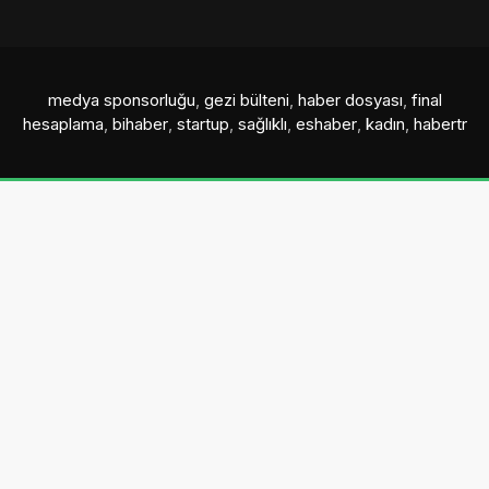
medya sponsorluğu
,
gezi bülteni
,
haber dosyası
,
final
hesaplama
,
bihaber
,
startup
,
sağlıklı
,
eshaber
,
kadın
,
habertr