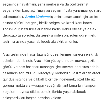
seçiminde havalimanı, şehir merkezi ya da otel teslimat
seçenekleri karşılaştırılmalı; bu seçimin fiyata yansıması göz ardı
edilmemelidir.
Araba kiralama
işlemini tamamlamak için teslim
anında sürücü belgesi, kimlik belgesi ve kredi kartı ibrazı
zorunludur; bazı firmalar banka kartını kabul etmez ya da ek
depozito talep eder. Bu gereksinimleri önceden öğrenmek,
teslim sırasında yaşanabilecek aksaklıkları önler.
Araç tesliminde hasar tutanağı düzenlenmesi sürecin en kritik
adımlarından biridir. Aracın tüm yüzeylerindeki mevcut çizik,
göçük ve cam hasarları tutanağa işletilmezse iade sırasında bu
hasarların sorumluluğu kiracıya yüklenebilir. Teslim alınan aracı
gündüz ışığında ve dikkatli biçimde incelemek, özellikle az
görünür noktalara —bagaj kapağı altı, jant kenarları, tampon
köşeleri— ayrıca dikkat etmek, ileride yaşanabilecek
anlaşmazlıkları baştan ortadan kaldırır.