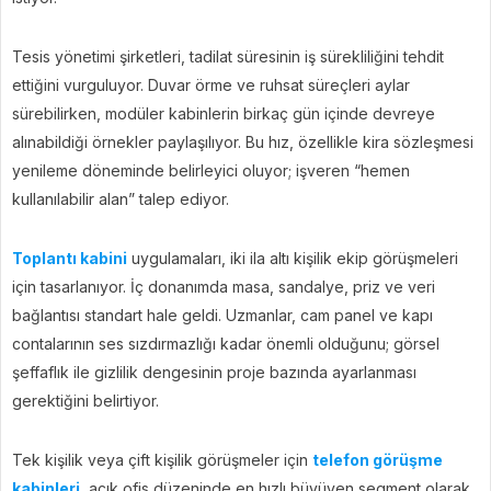
Tesis yönetimi şirketleri, tadilat süresinin iş sürekliliğini tehdit
ettiğini vurguluyor. Duvar örme ve ruhsat süreçleri aylar
sürebilirken, modüler kabinlerin birkaç gün içinde devreye
alınabildiği örnekler paylaşılıyor. Bu hız, özellikle kira sözleşmesi
yenileme döneminde belirleyici oluyor; işveren “hemen
kullanılabilir alan” talep ediyor.
Toplantı kabini
uygulamaları, iki ila altı kişilik ekip görüşmeleri
için tasarlanıyor. İç donanımda masa, sandalye, priz ve veri
bağlantısı standart hale geldi. Uzmanlar, cam panel ve kapı
contalarının ses sızdırmazlığı kadar önemli olduğunu; görsel
şeffaflık ile gizlilik dengesinin proje bazında ayarlanması
gerektiğini belirtiyor.
Tek kişilik veya çift kişilik görüşmeler için
telefon görüşme
kabinleri
, açık ofis düzeninde en hızlı büyüyen segment olarak