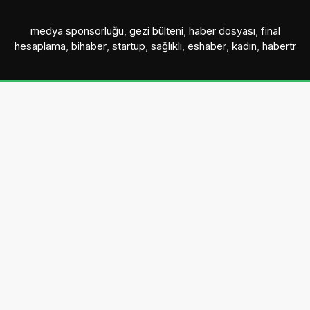
medya sponsorluğu
,
gezi bülteni
,
haber dosyası
,
final
hesaplama
,
bihaber
,
startup
,
sağlıklı
,
eshaber
,
kadın
,
habertr