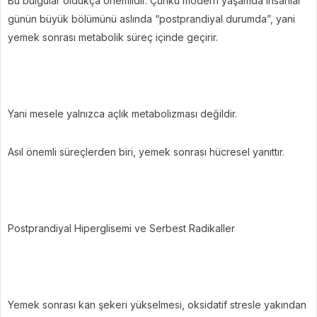
Bu bulgular oldukça önemlidir. Çünkü modern yaşamda insanlar
günün büyük bölümünü aslında “postprandiyal durumda”, yani
yemek sonrası metabolik süreç içinde geçirir.
Yani mesele yalnızca açlık metabolizması değildir.
Asıl önemli süreçlerden biri, yemek sonrası hücresel yanıttır.
Postprandiyal Hiperglisemi ve Serbest Radikaller
Yemek sonrası kan şekeri yükselmesi, oksidatif stresle yakından