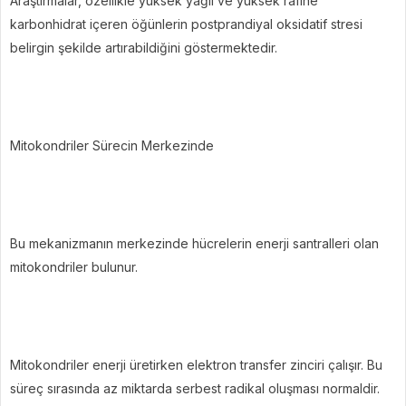
Araştırmalar, özellikle yüksek yağlı ve yüksek rafine
karbonhidrat içeren öğünlerin postprandiyal oksidatif stresi
belirgin şekilde artırabildiğini göstermektedir.
Mitokondriler Sürecin Merkezinde
Bu mekanizmanın merkezinde hücrelerin enerji santralleri olan
mitokondriler bulunur.
Mitokondriler enerji üretirken elektron transfer zinciri çalışır. Bu
süreç sırasında az miktarda serbest radikal oluşması normaldir.