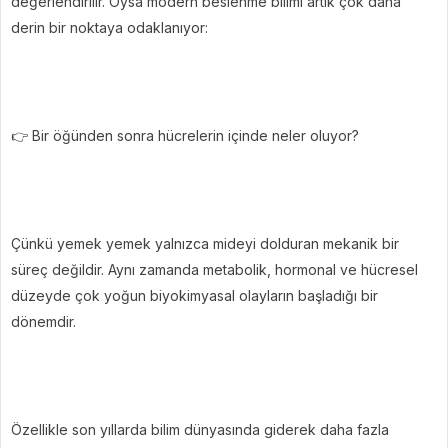
değerlendirilir. Oysa modern beslenme bilimi artık çok daha
derin bir noktaya odaklanıyor:
👉 Bir öğünden sonra hücrelerin içinde neler oluyor?
Çünkü yemek yemek yalnızca mideyi dolduran mekanik bir
süreç değildir. Aynı zamanda metabolik, hormonal ve hücresel
düzeyde çok yoğun biyokimyasal olayların başladığı bir
dönemdir.
Özellikle son yıllarda bilim dünyasında giderek daha fazla