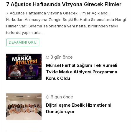
Mürsel Ferhat Sağlam Tek Rumeli
Tv’de Marka Atölyesi Programına
Konuk Oldu
6 gün önce
Dijitalleşme Ebelik Hizmetlerini
Dönüştürüyor
1 hafta önce
İstanbul ve Saç Ekimi: Şehir, Seyahat
ve Bilgi Arayışı
2 hafta önce
Takı alışverişinde yeni dönem başladı
ve herkesin konuştuğu uygulama SO