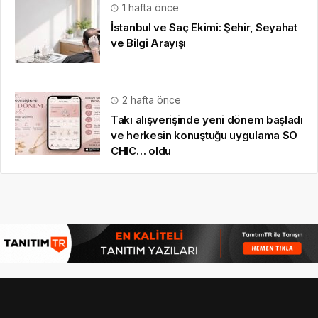
CHIC… oldu
HAKKIMIZDA
Gazete Boğaz
,
09.08.2020
tarihinden beri sizlere anlık,
en güncel, en güvenilir
haberleri özetleyerek
sunmaktadır.