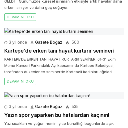
KARTEPE’DE ERKEN TANI HAYAT KURTARIR SEMİNERİ 01-31 Ekim
Meme Kanseri Farkındalık Ayı kapsamında Kartepe Belediyesi,
tarafından düzenlenen seminerde Kartepeli kadınları ağırladı.
DEVAMINI OKU
3 yıl önce
Gazete Boğaz
535
Yazın spor yaparken bu hatalardan kaçının!
Yaz sıcakları ve yoğun nemin iyice bunalttığı bugünlerde açık
havada yürüyüş ve spor yapmak da güçleşti.
DEVAMINI OKU
Bir Cevap Yaz
E-posta hesabınız yayımlanmayacak. Gerekli alanlar işaretlendi
*