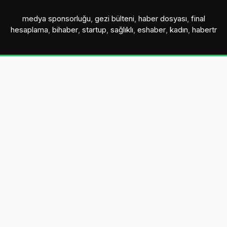
medya sponsorluğu
,
gezi bülteni
,
haber dosyası
,
final
hesaplama
,
bihaber
,
startup
,
sağlıklı
,
eshaber
,
kadın
,
habertr