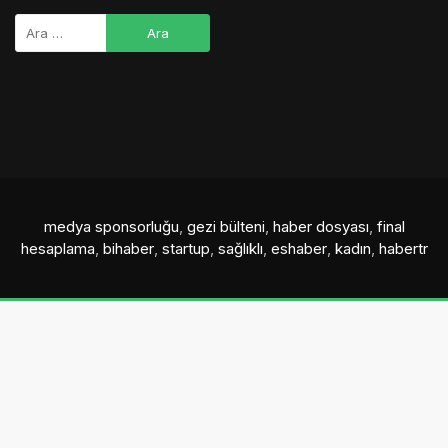
medya sponsorluğu
,
gezi bülteni
,
haber dosyası
,
final
hesaplama
,
bihaber
,
startup
,
sağlıklı
,
eshaber
,
kadın
,
habertr