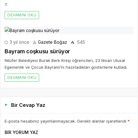
Gençlerle Bir Araya Geldi
T.
DEVAMINI OKU
3 yıl önce
Gazete Boğaz
545
Bayram coşkusu sürüyor
Nilüfer Belediyesi Burak Berk Kreşi öğrencileri, 23 Nisan Ulusal
Egemenlik ve Çocuk Bayramı’nı hazırladıkları gösterilerle kutladı.
DEVAMINI OKU
Bir Cevap Yaz
E-posta hesabınız yayımlanmayacak. Gerekli alanlar işaretlendi
*
BIR YORUM YAZ