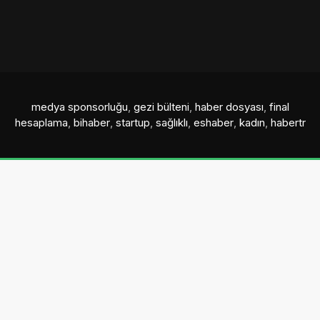
medya sponsorluğu
,
gezi bülteni
,
haber dosyası
,
final
hesaplama
,
bihaber
,
startup
,
sağlıklı
,
eshaber
,
kadın
,
habertr