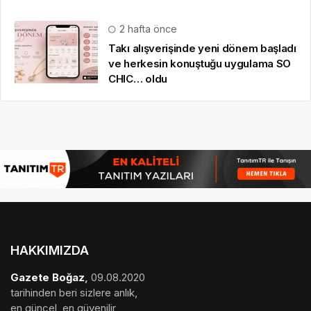
2 hafta önce
Takı alışverişinde yeni dönem başladı
ve herkesin konuştuğu uygulama SO
CHIC… oldu
HAKKIMIZDA
Gazete Boğaz
,
09.08.2020
tarihinden beri sizlere anlık,
en güncel, en güvenilir