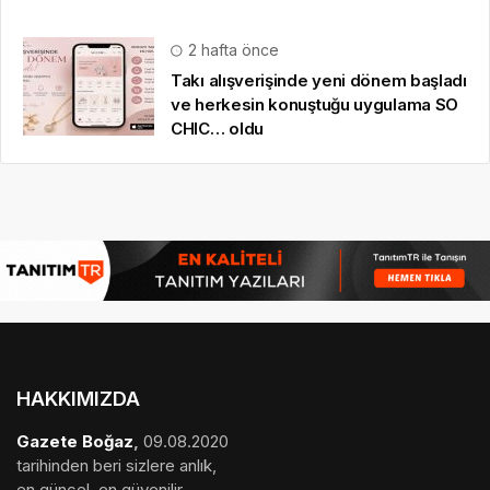
2 hafta önce
Takı alışverişinde yeni dönem başladı
ve herkesin konuştuğu uygulama SO
CHIC… oldu
HAKKIMIZDA
Gazete Boğaz
,
09.08.2020
tarihinden beri sizlere anlık,
en güncel, en güvenilir