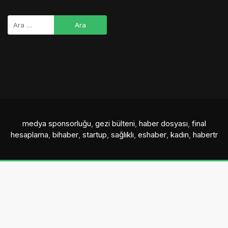
medya sponsorluğu
,
gezi bülteni
,
haber dosyası
,
final
hesaplama
,
bihaber
,
startup
,
sağlıklı
,
eshaber
,
kadın
,
habertr