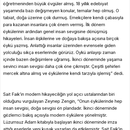
öğretmeninden büyük övgüler almış. 18 yıllık edebiyat
yaşamında bazı değişmeyen konular, temalar hep olmuş. O
tabiat, doğa üzerine çok durmuş. Emekçilere kendi çabasıyla
para kazanan insanlara çok önem vermiş. İlk dönem
öykülerinin ardından genel insan sevgisine dönüşmüş
hikayeleri. İnsan ilişkilerine ve doğaya bakışa açısına birçok
öykü yazmış. Anlattığı insanlar üzerinden evrensele giden
yolculuğu sıkça eserlerinde görürüz. Öykü anlayışı zaman
içinde bazen değişimlere uğramış. İkinci döneminde yaşama
sevinci insan sevgisi daha çok öne çıkmıştır. Çeşitli şehirleri
mercek altına almış ve öykülerine kendi tarzıyla işlemiş” dedi.
Sait Faik’in modern hikayeciliğin yol açıcı ustalarından biri
olduğunu vurgulayan Zeynep Zengin, “Onun öykülerinde hep
insan sevgisi, doğa sevgisi ön plandadır. İkinci döneminde
gözlemci bakış açısıyla modern öykülere yönelmiştir.
Lüzumsuz Adam kitabıyla başlayan ikinci döneminde imza
attığı eserlerle yeni kuşak yazarları da etkilemiştir. Sait Faik’in