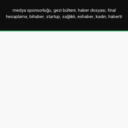
medya sponsorluğu
,
gezi bülteni
,
haber dosyası
,
final
hesaplama
,
bihaber
,
startup
,
sağlıklı
,
eshaber
,
kadın
,
habertr