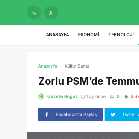
ANASAYFA
EKONOMI
TEKNOLOJI
Anasayfa
Kültür Sanat
Zorlu PSM’de Temm
Gazete Boğaz
1 ay önce
0
3.6
Facebook'ta Paylaş
Twitter'