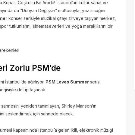
Kupası Coşkusu Bir Arada! İstanbul’un kültür-sanat ve
yında da “Dünyan Değişsin” mottosuyla, yaz sıcağını
mer
konser serisiyle müzikal çıtayı zirveye taşıyan merkez,
or tutkunlarını, sinemaseverleri ve yoga meraklılarını bir
erekenler!
eri Zorlu PSM’de
i İstanbul’da ağırlıyor.
PSM Loves Summer
serisi
erjisiyle dolup taşacak.
ck sahnesini yeniden tanımlayan, Shirley Manson’ın
rini seslendirmek için sahnede olacak.
turnesi kapsamında İstanbul’a gelen ikili, elektronik müziği