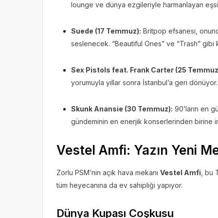
lounge ve dünya ezgileriyle harmanlayan eşsiz
Suede (17 Temmuz):
Britpop efsanesi, onun
seslenecek. “Beautiful Ones” ve “Trash” gibi 
Sex Pistols feat. Frank Carter (25 Temmuz
yorumuyla yıllar sonra İstanbul’a geri dönüyor.
Skunk Anansie (30 Temmuz):
90’ların en gü
gündeminin en enerjik konserlerinden birine 
Vestel Amfi: Yazın Yeni M
Zorlu PSM’nin açık hava mekanı
Vestel Amfi
, bu
tüm heyecanına da ev sahipliği yapıyor.
Dünya Kupası Coşkusu