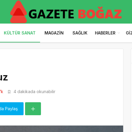
KÜLTÜR SANAT
MAGAZIN
SAĞLIK
HABERLER
GI
uz
7k
4 dakikada okunabilir
da Paylaş