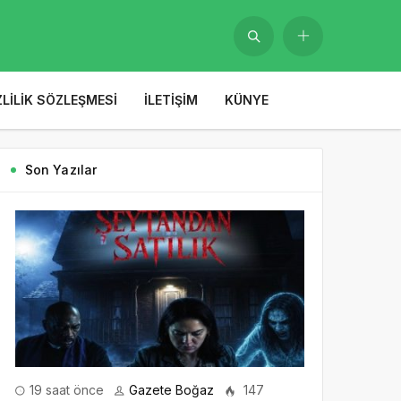
ZLILIK SÖZLEŞMESI
İLETIŞIM
KÜNYE
Son Yazılar
19 saat önce
Gazete Boğaz
147