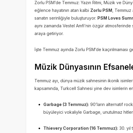
Zorlu PSM’de Temmuz: Yazın Ritmi, Müzik ve Dünya 
eğlence hayatının atan kalbi
Zorlu PSM
, Temmuz a
sanatın serinliğiyle buluşturuyor.
PSM Loves Sum
aynı zamanda Vestel Amfi’nin özgür atmosferinde sp
araya getiriyor.
İşte Temmuz ayında Zorlu PSM’de kaçırılmaması g
Müzik Dünyasının Efsanel
Temmuz ayı, dünya müzik sahnesinin ikonik isimlerin
kapsamında, Turkcell Sahnesi yine dev isimlerin en
Garbage (3 Temmuz):
90’ların alternatif ro
büyüleyici vokaliyle Garbage, unutulmaz hitle
Thievery Corporation (16 Temmuz):
30. yıl 