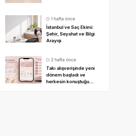
1 hafta önce
İstanbul ve Saç Ekimi:
Şehir, Seyahat ve Bilgi
Arayışı
2 hafta önce
Takı alışverişinde yeni
dönem başladı ve
herkesin konuştuğu
uygulama SO CHIC… oldu