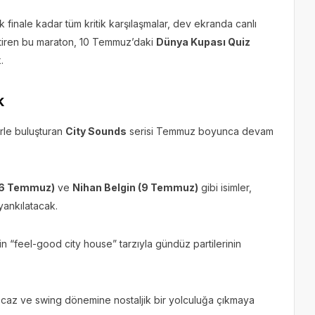
inale kadar tüm kritik karşılaşmalar, dev ekranda canlı
 getiren bu maraton, 10 Temmuz’daki
Dünya Kupası Quiz
.
k
rle buluşturan
City Sounds
serisi Temmuz boyunca devam
(6 Temmuz)
ve
Nihan Belgin (9 Temmuz)
gibi isimler,
 yankılatacak.
’in “feel-good city house” tarzıyla gündüz partilerinin
n caz ve swing dönemine nostaljik bir yolculuğa çıkmaya