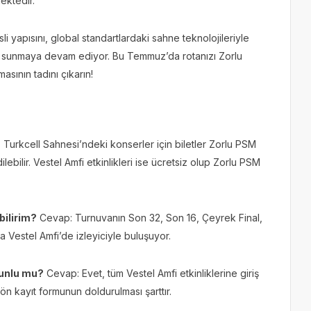
ektedir.
i yapısını, global standartlardaki sahne teknolojileriyle
r sunmaya devam ediyor. Bu Temmuz’da rotanızı Zorlu
sının tadını çıkarın!
Turkcell Sahnesi’ndeki konserler için biletler Zorlu PSM
lebilir. Vestel Amfi etkinlikleri ise ücretsiz olup Zorlu PSM
bilirim?
Cevap: Turnuvanın Son 32, Son 16, Çeyrek Final,
a Vestel Amfi’de izleyiciyle buluşuyor.
orunlu mu?
Cevap: Evet, tüm Vestel Amfi etkinliklerine giriş
n kayıt formunun doldurulması şarttır.