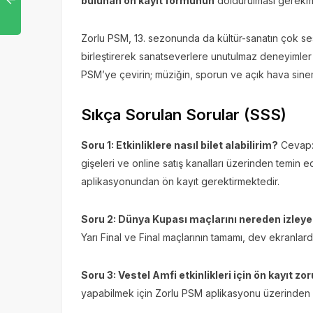
bulunan ön kayıt formunun
doldurulması gerekm
Zorlu PSM, 13. sezonunda da kültür-sanatın çok sesl
birleştirerek sanatseverlere unutulmaz deneyimle
PSM’ye çevirin; müziğin, sporun ve açık hava sinema
Sıkça Sorulan Sorular (SSS)
Soru 1: Etkinliklere nasıl bilet alabilirim?
Cevap: 
gişeleri ve online satış kanalları üzerinden temin edi
aplikasyonundan ön kayıt gerektirmektedir.
Soru 2: Dünya Kupası maçlarını nereden izleye
Yarı Final ve Final maçlarının tamamı, dev ekranlard
Soru 3: Vestel Amfi etkinlikleri için ön kayıt z
yapabilmek için Zorlu PSM aplikasyonu üzerinden ö