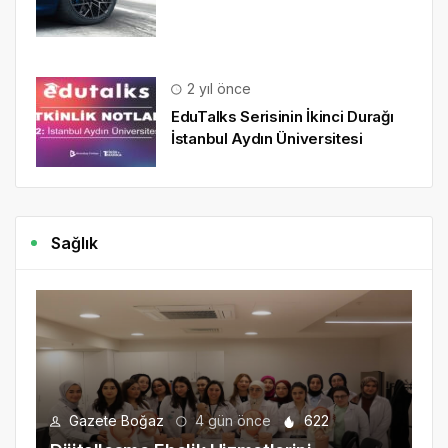
2 yıl önce
EduTalks Serisinin İkinci Durağı
İstanbul Aydın Üniversitesi
Sağlık
Gazete Boğaz
4 gün önce
622