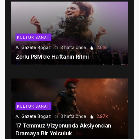
KÜLTÜR SANAT
Gazete Boğaz
3 hafta önce
2.61k
Zorlu PSM’de Haftanın Ritmi
KÜLTÜR SANAT
Gazete Boğaz
3 hafta önce
2.97k
17 Temmuz Vizyonunda Aksiyondan
Dramaya Bir Yolculuk