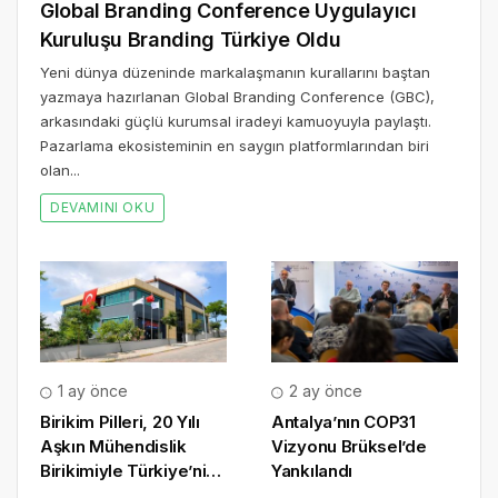
Global Branding Conference Uygulayıcı
Kuruluşu Branding Türkiye Oldu
Yeni dünya düzeninde markalaşmanın kurallarını baştan
yazmaya hazırlanan Global Branding Conference (GBC),
arkasındaki güçlü kurumsal iradeyi kamuoyuyla paylaştı.
Pazarlama ekosisteminin en saygın platformlarından biri
olan...
DEVAMINI OKU
1 ay önce
2 ay önce
Birikim Pilleri, 20 Yılı
Antalya’nın COP31
Aşkın Mühendislik
Vizyonu Brüksel’de
Birikimiyle Türkiye’nin
Yankılandı
Batarya Teknolojisinde