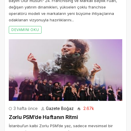
Bayim Olur musun? 24. Franchising ve Markalı Bayilik Fuarı,
değişen yatırım dinamikleri, yükselen çoklu franchise
operatörü modeli ve markaların yeni büyüme ihtiyaçlarına
odaklanan vizyonuyla hazırlıklarını...
DEVAMINI OKU
3 hafta önce
Gazete Boğaz
2.67k
Zorlu PSM’de Haftanın Ritmi
İstanbul’un kalbi Zorlu PSM’de yaz, sadece mevsimsel bir