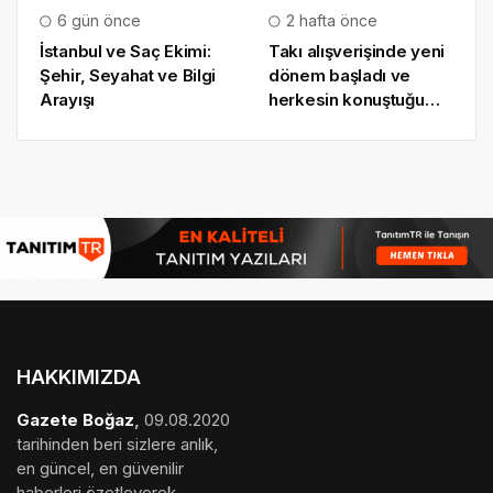
6 gün önce
2 hafta önce
İstanbul ve Saç Ekimi:
Takı alışverişinde yeni
Şehir, Seyahat ve Bilgi
dönem başladı ve
Arayışı
herkesin konuştuğu
uygulama SO CHIC…
oldu
HAKKIMIZDA
Gazete Boğaz
,
09.08.2020
tarihinden beri sizlere anlık,
en güncel, en güvenilir
haberleri özetleyerek