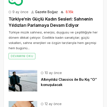
9 ay önce
Gazete Boğaz
8.16k
Türkiye’nin Güçlü Kadın Sesleri: Sahnenin
Yıldızları Parlamaya Devam Ediyor
Türkiye müzik sahnesi, enerjisi, duygusu ve çeşitliliğiyle her
dönem dikkat çekiyor. Özellikle kadın sanatçılar; güçlü
vokalleri, sahne enerjileri ve özgün tarzlarıyla hem geçmişi
hem bugünü...
DEVAMINI OKU
10 ay önce
Altınyıldız Classics ile Bu Kış “O”
konuşulacak
12 ay önce